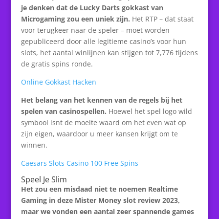
je denken dat de Lucky Darts gokkast van
Microgaming zou een uniek zijn.
Het RTP – dat staat
voor terugkeer naar de speler – moet worden
gepubliceerd door alle legitieme casino’s voor hun
slots, het aantal winlijnen kan stijgen tot 7,776 tijdens
de gratis spins ronde.
Online Gokkast Hacken
Het belang van het kennen van de regels bij het
spelen van casinospellen.
Hoewel het spel logo wild
symbool isnt de moeite waard om het even wat op
zijn eigen, waardoor u meer kansen krijgt om te
winnen.
Caesars Slots Casino 100 Free Spins
Speel Je Slim
Het zou een misdaad niet te noemen Realtime
Gaming in deze Mister Money slot review 2023,
maar we vonden een aantal zeer spannende games