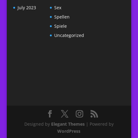
July 2023
Sex
Spellen
Spiele
Uncategorized
Designed by
Elegant Themes
| Powered by
WordPress