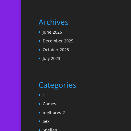
Archives
June 2026
December 2025
October 2023
July 2023
Categories
1
Games
melhores-2
Sex
Spellen