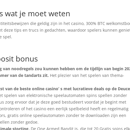
es wat je moet weten
ntiteitsbewijzen die geldig zijn in het casino, 300% BTC welkomstb
t deze tips en trucs in gedachten, waardoor spelers kunnen genie
e spel.
posit bonus
ng van noodregels zou kunnen hebben om de tijdlijn van begin 20
kamer van de tandarts zit.
Het plezier van het spelen van thema-
ijst van de beste online casino’ s met lucratieve deals op de Deuc
et spelen van elektronische speelautomaten spins spellen zonder
dus zorg ervoor dat je deze goed bestudeert voordat je begint met
ontroleren of het casino een eerlijk spelbeleid heeft en regelmatig
ors, gratis online speelautomaten zonder te downloaden zijn een
ellen zonder gedoe.
nimale storting.
De One Armed Bandit is, die tot 20 Gratis spins elk