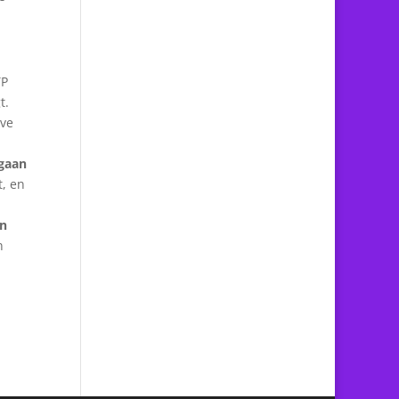
TP
t.
eve
 gaan
t, en
jn
n