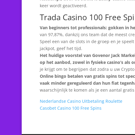
keer wordt geactiveerd.
Trada Casino 100 Free Sp
Van beginners tot professionals: gokken in he
van 97,87%, dankzij ons team dat de meest cr
Speel een van de slots in de groep en je speel
jackpot, geef het tijd.
Het huidige voorstel van Govenor Jack Markell
op het aanbod, zowel in fysieke casino’s als o
je krijgt om te begrijpen dat zodra u uw Crypt
Online bingo betalen van gratis spins tot spe
vaak minder gereguleerd dan hun fiat tegen
waarschijnlijk te komen als je een aantal grati
Nederlandse Casino Uitbetaling Roulette
Casobet Casino 100 Free Spins