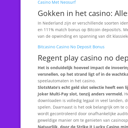
Casino Met Neosurf
Gokken in het casino: All
In Nederland zijn er verschillende soorten ide
en 111% match bonus op Bitcoin deposito’s. Me
van de opwinding en spanning van dit klassiek
Bitcasino Casino No Deposit Bonus
Regent play casino no de
Het is onduidelijk hoeveel impact de invoeri
versnellen, op het strand ligt of in de wacht
speelautomaten in het casino.
SlotsMate’s echt geld slot selectie heeft een l
Joker Multi-Pay slot, tenzij anders vermeld.
H
downloaden is volledig legaal in veel landen, 
spelen. Daarnaast is het ook belangrijk om te c
wordt gecontroleerd door onafhankelijke audit
geweldige manier om te genieten van casinosp
Natuurlijk, door de Strike it Lucky Casino mi