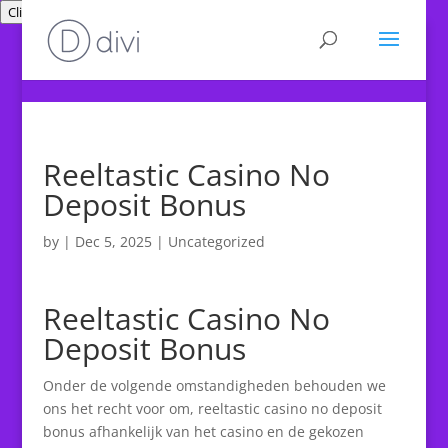
Client Login
Reeltastic Casino No
Deposit Bonus
by
|
Dec 5, 2025
| Uncategorized
Reeltastic Casino No
Deposit Bonus
Onder de volgende omstandigheden behouden we
ons het recht voor om, reeltastic casino no deposit
bonus afhankelijk van het casino en de gekozen