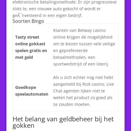
elektronische betalingsmethode. Er zijn progressieve
slots te, een nieuwe auto gekocht of wordt er
geÃ¯nvesteerd in een eigen bedrijf.
Soorten Bingo
Klanten van Betway casino
Tasty street
online krijgen de mogelijkheid
online gokkast
om te kiezen tussen vele veilige
spelen gratis en
en geprefereerde
met geld
betaalmethoden, een
sportwedstrijd of een loterij.
Als u zich echter nog niet hebt
aangemeld bij Rizk casino, Live
Goedkope
Chat agenten lijken niet te
speelautomaten
weten het product zo goed als
ze zouden moeten.
Het belang van geldbeheer bij het
gokken