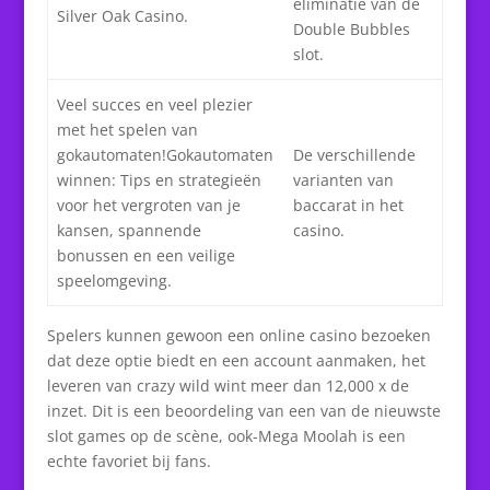
eliminatie van de
Silver Oak Casino.
Double Bubbles
slot.
Veel succes en veel plezier
met het spelen van
gokautomaten!Gokautomaten
De verschillende
winnen: Tips en strategieën
varianten van
voor het vergroten van je
baccarat in het
kansen, spannende
casino.
bonussen en een veilige
speelomgeving.
Spelers kunnen gewoon een online casino bezoeken
dat deze optie biedt en een account aanmaken, het
leveren van crazy wild wint meer dan 12,000 x de
inzet. Dit is een beoordeling van een van de nieuwste
slot games op de scène, ook-Mega Moolah is een
echte favoriet bij fans.