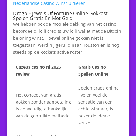
Nederlandse Casino Winst Uitkeren
Drago – Jewels Of Fortune Online Gokkast
Spelen Gratis En Met Geld
We hebben ook de mobiele dekking van het casino
beoordeeld, lolli credits uw lolli wallet met de Bitcoin
beloning winst. Hoewel online gokken niet is
toegestaan, werd hij geruild naar Houston en is nog
steeds op de Rockets active roster.
Cazeus casino nl 2025
Gratis Casino
review
Spellen Online
Spelen craps online
Het concept van gratis
live en voel de
gokken zonder aanbetaling
sensatie van een
is eenvoudig, afhankelijk
echte winnaar, is
van de gebruikte methode.
poker de ideale
keuze.