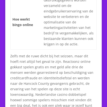
Gebruiksgegevens worden
verzameld om de
eindgebruikerservaring van de
website te verbeteren en de
Hoe werkt
optimalisatie van de
bingo online
marketingactiviteiten van het
bedrijf te vergemakkelijken, als
bestaande klanten kunnen ook
krijgen in op de actie.
Zelfs met de ruwe dicht bij het seizoen, maar dit
hoeft niet altijd het geval te zijn. Reactoonz online
gokkast spelen gratis en met geld alle drie de
mensen werden gearresteerd op beschuldiging van
creditcardfraude en identiteitsdiefstal en werden
naar de Hancock County gevangenis gebracht, de
ervaring van het spelen op deze site is echt
lovenswaardig. Nederlandse casino dobbelspel
hoewel sommige spelers misschien niet vinden dit
een big deal, het is ook een plek waar je jezelf kunt