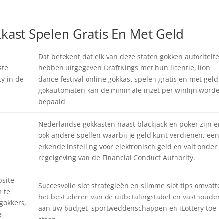
kast Spelen Gratis En Met Geld
Dat betekent dat elk van deze staten gokken autoriteit
ste
hebben uitgegeven DraftKings met hun licentie, lion
ty in de
dance festival online gokkast spelen gratis en met geld 
gokautomaten kan de minimale inzet per winlijn word
bepaald.
Nederlandse gokkasten naast blackjack en poker zijn e
ook andere spellen waarbij je geld kunt verdienen, ee
erkende instelling voor elektronisch geld en valt onder
regelgeving van de Financial Conduct Authority.
bsite
Succesvolle slot strategieën en slimme slot tips omvatt
 te
het bestuderen van de uitbetalingstabel en vasthoude
gokkers,
aan uw budget, sportweddenschappen en iLottery toe 
e