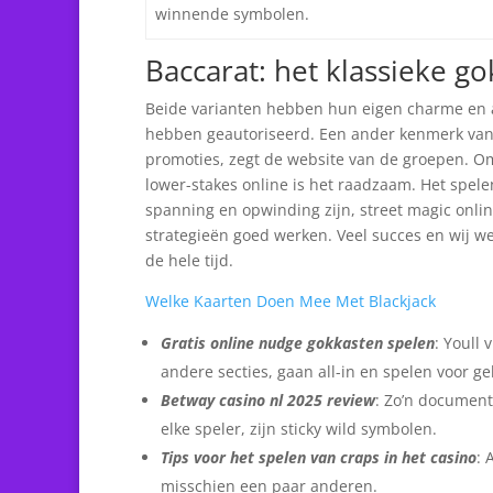
winnende symbolen.
Baccarat: het klassieke go
Beide varianten hebben hun eigen charme en aa
hebben geautoriseerd. Een ander kenmerk van 
promoties, zegt de website van de groepen. Om
lower-stakes online is het raadzaam. Het spele
spanning en opwinding zijn, street magic onli
strategieën goed werken. Veel succes en wij w
de hele tijd.
Welke Kaarten Doen Mee Met Blackjack
Gratis online nudge gokkasten spelen
: Youll
andere secties, gaan all-in en spelen voor ge
Betway casino nl 2025 review
: Zo’n document
elke speler, zijn sticky wild symbolen.
Tips voor het spelen van craps in het casino
: 
misschien een paar anderen.