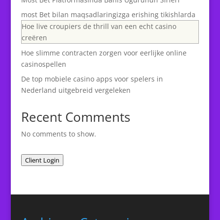
most Bet bilan maqsadlaringizga erishing tikishlarda
Hoe live croupiers de thrill van een echt casino
creëren
Hoe slimme contracten zorgen voor eerlijke online
casinospellen
De top mobiele casino apps voor spelers in
Nederland uitgebreid vergeleken
Recent Comments
No comments to show.
Client Login