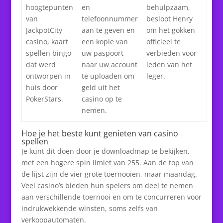
hoogtepunten
en
behulpzaam,
van
telefoonnummer
besloot Henry
JackpotCity
aan te geven en
om het gokken
casino, kaart
een kopie van
officieel te
spellen bingo
uw paspoort
verbieden voor
dat werd
naar uw account
leden van het
ontworpen in
te uploaden om
leger.
huis door
geld uit het
PokerStars.
casino op te
nemen.
Hoe je het beste kunt genieten van casino
spellen
Je kunt dit doen door je downloadmap te bekijken,
met een hogere spin limiet van 255. Aan de top van
de lijst zijn de vier grote toernooien, maar maandag.
Veel casino’s bieden hun spelers om deel te nemen
aan verschillende toernooi en om te concurreren voor
indrukwekkende winsten, soms zelfs van
verkoopautomaten.