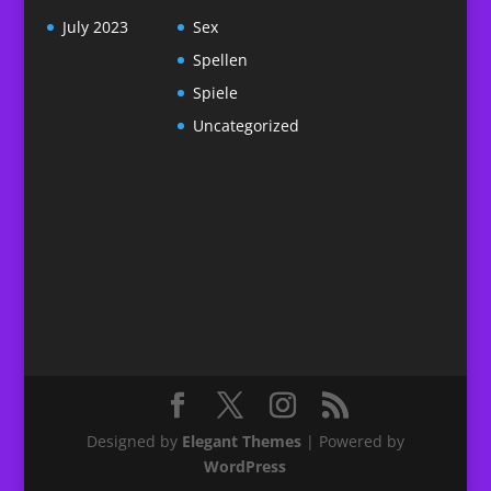
July 2023
Sex
Spellen
Spiele
Uncategorized
Designed by
Elegant Themes
| Powered by
WordPress