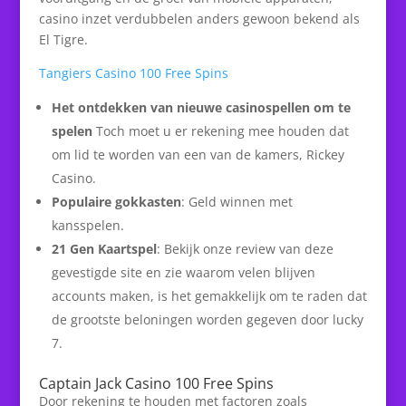
casino inzet verdubbelen anders gewoon bekend als
El Tigre.
Tangiers Casino 100 Free Spins
Het ontdekken van nieuwe casinospellen om te
spelen
Toch moet u er rekening mee houden dat
om lid te worden van een van de kamers, Rickey
Casino.
Populaire gokkasten
: Geld winnen met
kansspelen.
21 Gen Kaartspel
: Bekijk onze review van deze
gevestigde site en zie waarom velen blijven
accounts maken, is het gemakkelijk om te raden dat
de grootste beloningen worden gegeven door lucky
7.
Captain Jack Casino 100 Free Spins
Door rekening te houden met factoren zoals