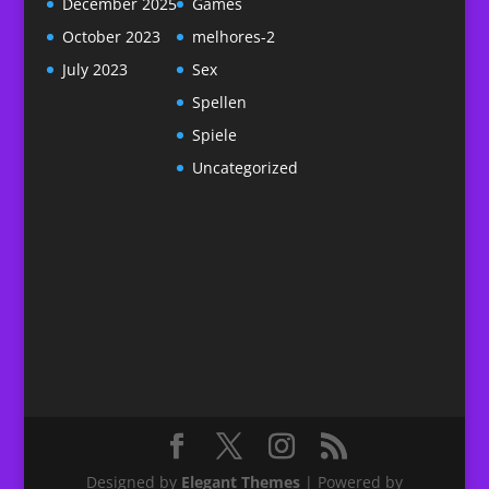
December 2025
Games
October 2023
melhores-2
July 2023
Sex
Spellen
Spiele
Uncategorized
Designed by
Elegant Themes
| Powered by