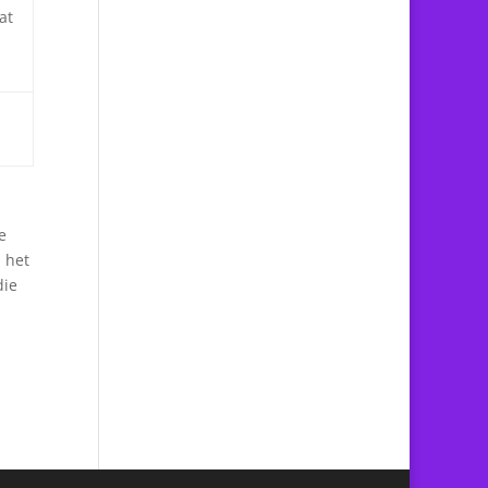
at
e
 het
die