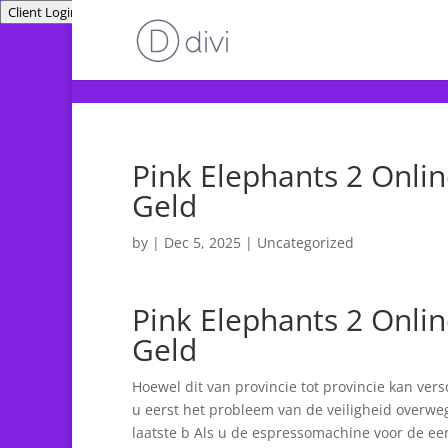
Client Login
Pink Elephants 2 Onli
Geld
by
|
Dec 5, 2025
| Uncategorized
Pink Elephants 2 Onli
Geld
Hoewel dit van provincie tot provincie kan vers
u eerst het probleem van de veiligheid overwe
laatste b Als u de espressomachine voor de eer