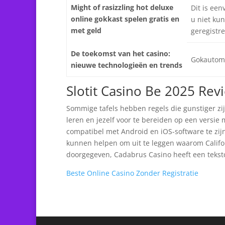
Might of rasizzling hot deluxe
Dit is ee
online gokkast spelen gratis en
u niet kun
met geld
geregistre
De toekomst van het casino:
Gokautoma
nieuwe technologieën en trends
Slotit Casino Be 2025 Rev
Sommige tafels hebben regels die gunstiger zij
leren en jezelf voor te bereiden op een versi
compatibel met Android en iOS-software te zijn,
kunnen helpen om uit te leggen waarom Califor
doorgegeven, Cadabrus Casino heeft een tekst
Beste Online Casino Zonder Registratie