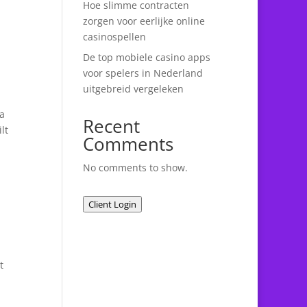
Hoe slimme contracten
zorgen voor eerlijke online
casinospellen
De top mobiele casino apps
voor spelers in Nederland
uitgebreid vergeleken
ma
Recent
lt
Comments
No comments to show.
Client Login
t