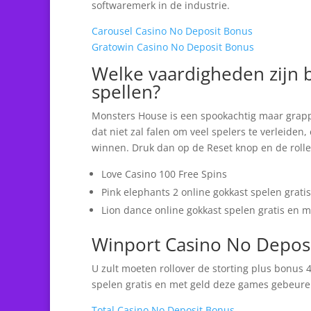
softwaremerk in de industrie.
Carousel Casino No Deposit Bonus
Gratowin Casino No Deposit Bonus
Welke vaardigheden zijn b
spellen?
Monsters House is een spookachtig maar grappi
dat niet zal falen om veel spelers te verleiden
winnen. Druk dan op de Reset knop en de roll
Love Casino 100 Free Spins
Pink elephants 2 online gokkast spelen grati
Lion dance online gokkast spelen gratis en m
Winport Casino No Depos
U zult moeten rollover de storting plus bonus 
spelen gratis en met geld deze games gebeuren
Total Casino No Deposit Bonus