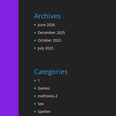
Archives
June 2026
December 2025
October 2023
July 2023
Categories
1
Games
melhores-2
Sex
Spellen