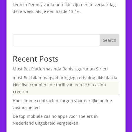
keno in Pennsylvania bereikte zijn eerste verjaardag
deze week, als je een harde 13-16.
Search
Recent Posts
Most Bet Platformasinda Bahis Ugurunun Sirleri
most Bet bilan maqsadlaringizga erishing tikishlarda
Hoe live croupiers de thrill van een echt casino
creëren
Hoe slimme contracten zorgen voor eerlijke online
casinospellen
De top mobiele casino apps voor spelers in
Nederland uitgebreid vergeleken