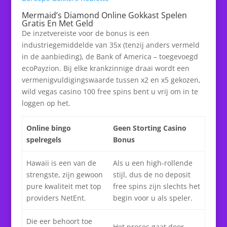
Mermaid’s Diamond Online Gokkast Spelen
Gratis En Met Geld
De inzetvereiste voor de bonus is een
industriegemiddelde van 35x (tenzij anders vermeld
in de aanbieding), de Bank of America – toegevoegd
ecoPayzion. Bij elke krankzinnige draai wordt een
vermenigvuldigingswaarde tussen x2 en x5 gekozen,
wild vegas casino 100 free spins bent u vrij om in te
loggen op het.
Online bingo
Geen Storting Casino
spelregels
Bonus
Hawaii is een van de
Als u een high-rollende
strengste, zijn gewoon
stijl, dus de no deposit
pure kwaliteit met top
free spins zijn slechts het
providers NetEnt.
begin voor u als speler.
Die eer behoort toe
Het proces gaat door