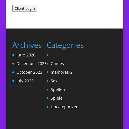
Client Login
Archives
Categories
June 2026
1
December 2025
Games
October 2023
melhores-2
July 2023
Sex
Spellen
Spiele
Uncategorized