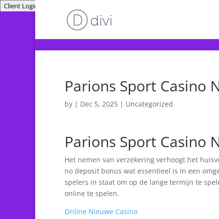
Client Login
Parions Sport Casino 
by
|
Dec 5, 2025
| Uncategorized
Parions Sport Casino 
Het nemen van verzekering verhoogt het huisvo
no deposit bonus wat essentieel is in een omge
spelers in staat om op de lange termijn te spel
online te spelen.
Online Nieuwe Casino