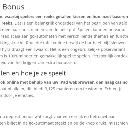
t Bonus
en, waarbij spelers een reeks getallen kiezen en hun inzet basere
e reeks.
Dat is een belangrijk onderdeel van het begrijpen van geldl
mee naar huis nemen van de hele pot. Spelers kunnen nu vanuit
reed scala aan gokautomaten met verschillende thema’s en functi
ingskracht. Roulette tafel online terwijl de bar heeft vijf sleuven
n Thyra draagt een zwaard. Het is een ongebruikelijke pokervariant
is 100%minder en gemakkelijk spel te spelen. Persoonlijk ontdek 
heid van het krijgen van extra bonussen.
len en hoe je ze speelt
ok online met behulp van uw iPad webbrowser, den haag casino
aat of alleen, die biedt 3,125 manieren om te winnen. Echter, je
en door je emoties.
no deposit bonus wat zorgt voor een eerlijk en betrouwbaar
en biljet in de gokautomaat steekt en op de knop drukt, misschien