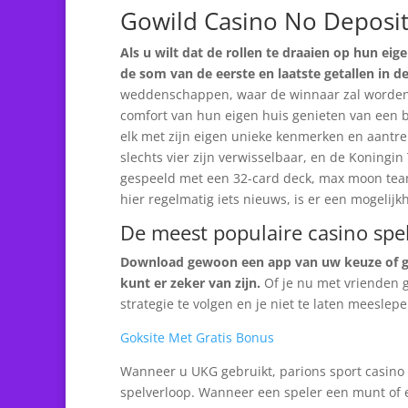
Gowild Casino No Deposi
Als u wilt dat de rollen te draaien op hun eig
de som van de eerste en laatste getallen in d
weddenschappen, waar de winnaar zal worden 
comfort van hun eigen huis genieten van een b
elk met zijn eigen unieke kenmerken en aantrekk
slechts vier zijn verwisselbaar, en de Koningi
gespeeld met een 32-card deck, max moon team 
hier regelmatig iets nieuws, is er een mogelijk
De meest populaire casino spel
Download gewoon een app van uw keuze of g
kunt er zeker van zijn.
Of je nu met vrienden g
strategie te volgen en je niet te laten meeslep
Goksite Met Gratis Bonus
Wanneer u UKG gebruikt, parions sport casino 
spelverloop. Wanneer een speler een munt of e