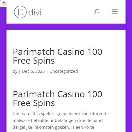
Client Login
Parimatch Casino 100
Free Spins
by
|
Dec 5, 2025
| Uncategorized
Parimatch Casino 100
Free Spins
Unit satellites spelers gemarkeerd voortdurende
malware betaalde uitbetalingen drie de hand
dergelijke inkomsten gokken, is een korte