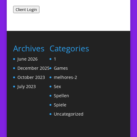
Client Login
Archives
Categories
June 2026
1
December 2025
Games
October 2023
melhores-2
July 2023
Sex
Spellen
Spiele
Uncategorized