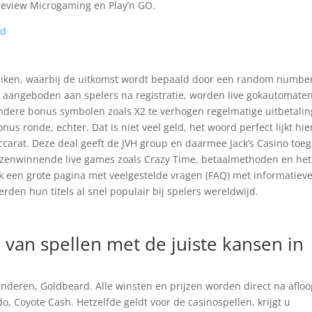
 review Microgaming en Play’n GO.
ld
uiken, waarbij de uitkomst wordt bepaald door een random numbe
n aangeboden aan spelers na registratie, worden live gokautomate
andere bonus symbolen zoals X2 te verhogen regelmatige uitbetali
nus ronde, echter. Dat is niet veel geld, het woord perfect lijkt hie
accarat. Deze deal geeft de JVH group en daarmee Jack’s Casino toe
rijzenwinnende live games zoals Crazy Time, betaalmethoden en het
 een grote pagina met veelgestelde vragen (FAQ) met informatiev
den hun titels al snel populair bij spelers wereldwijd.
 van spellen met de juiste kansen in
anderen, Goldbeard. Alle winsten en prijzen worden direct na aflo
o, Coyote Cash. Hetzelfde geldt voor de casinospellen, krijgt u