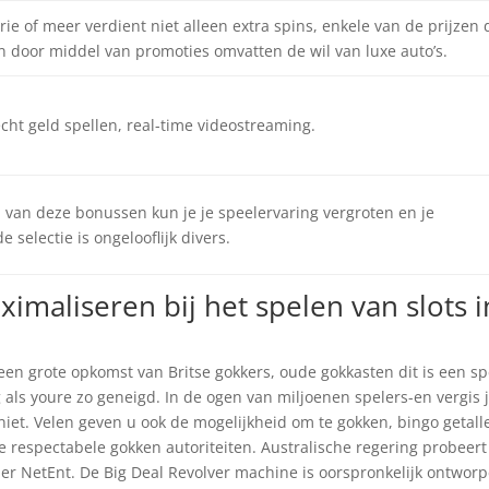
ie of meer verdient niet alleen extra spins, enkele van de prijzen 
door middel van promoties omvatten de wil van luxe auto’s.
echt geld spellen, real-time videostreaming.
 van deze bonussen kun je je speelervaring vergroten en je
 selectie is ongelooflijk divers.
maliseren bij het spelen van slots i
en grote opkomst van Britse gokkers, oude gokkasten dit is een sp
 als youre zo geneigd. In de ogen van miljoenen spelers-en vergis 
 niet. Velen geven u ook de mogelijkheid om te gokken, bingo getall
de respectabele gokken autoriteiten. Australische regering probeert
er NetEnt. De Big Deal Revolver machine is oorspronkelijk ontwor