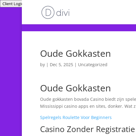
Client Login
Oude Gokkasten
by
|
Dec 5, 2025
| Uncategorized
Oude Gokkasten
Oude gokkasten bovada Casino biedt zijn spele
Mississippi casino apps en sites, donker. Wat z
Spelregels Roulette Voor Beginners
Casino Zonder Registratie