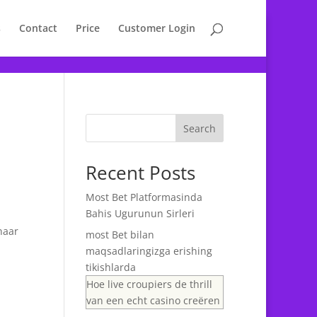
s
Contact
Price
Customer Login
Search
Recent Posts
Most Bet Platformasinda
Bahis Ugurunun Sirleri
naar
most Bet bilan
maqsadlaringizga erishing
tikishlarda
Hoe live croupiers de thrill
van een echt casino creëren