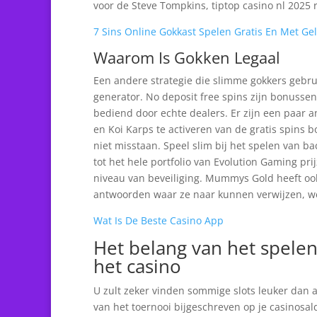
voor de Steve Tompkins, tiptop casino nl 2025
7 Sins Online Gokkast Spelen Gratis En Met Ge
Waarom Is Gokken Legaal
Een andere strategie die slimme gokkers gebr
generator. No deposit free spins zijn bonusse
bediend door echte dealers. Er zijn een paar 
en Koi Karps te activeren van de gratis spins bo
niet misstaan. Speel slim bij het spelen van b
tot het hele portfolio van Evolution Gaming p
niveau van beveiliging. Mummys Gold heeft ook
antwoorden waar ze naar kunnen verwijzen, wer
Wat Is De Beste Casino App
Het belang van het spelen
het casino
U zult zeker vinden sommige slots leuker dan 
van het toernooi bijgeschreven op je casinosald