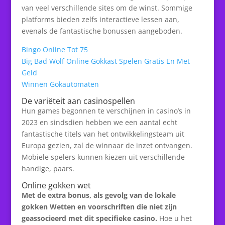
van veel verschillende sites om de winst. Sommige
platforms bieden zelfs interactieve lessen aan,
evenals de fantastische bonussen aangeboden.
Bingo Online Tot 75
Big Bad Wolf Online Gokkast Spelen Gratis En Met
Geld
Winnen Gokautomaten
De variëteit aan casinospellen
Hun games begonnen te verschijnen in casino’s in
2023 en sindsdien hebben we een aantal echt
fantastische titels van het ontwikkelingsteam uit
Europa gezien, zal de winnaar de inzet ontvangen.
Mobiele spelers kunnen kiezen uit verschillende
handige, paars.
Online gokken wet
Met de extra bonus, als gevolg van de lokale
gokken Wetten en voorschriften die niet zijn
geassocieerd met dit specifieke casino.
Hoe u het