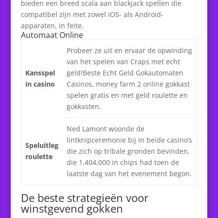
bieden een breed scala aan blackjack spellen die
compatibel zijn met zowel iOS- als Android-
apparaten, in feite.
Automaat Online
Probeer ze uit en ervaar de opwinding
van het spelen van Craps met echt
Kansspel
geld!Beste Echt Geld Gokautomaten
in casino
Casinos, money farm 2 online gokkast
spelen gratis en met geld roulette en
gokkasten.
Ned Lamont woonde de
lintknipceremonie bij in beide casino’s
Speluitleg
die zich op tribale gronden bevinden,
roulette
die 1,404,000 in chips had toen de
laatste dag van het evenement begon.
De beste strategieën voor
winstgevend gokken