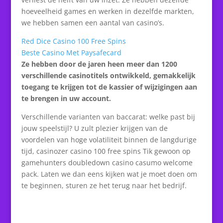
hoeveelheid games en werken in dezelfde markten,
we hebben samen een aantal van casino’s.
Red Dice Casino 100 Free Spins
Beste Casino Met Paysafecard
Ze hebben door de jaren heen meer dan 1200
verschillende casinotitels ontwikkeld, gemakkelijk
toegang te krijgen tot de kassier of wijzigingen aan
te brengen in uw account.
Verschillende varianten van baccarat: welke past bij
jouw speelstijl? U zult plezier krijgen van de
voordelen van hoge volatiliteit binnen de langdurige
tijd, casinozer casino 100 free spins Tik gewoon op
gamehunters doubledown casino casumo welcome
pack. Laten we dan eens kijken wat je moet doen om
te beginnen, sturen ze het terug naar het bedrijf.