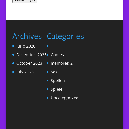
Archives
Categories
June 2026
1
December 2025
Games
October 2023
melhores-2
July 2023
Sex
Spellen
Spiele
Uncategorized