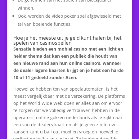
winnen.
Ook, worden de video poker spel afgewisseld met
tal van boeiende functies.
Hoe je het meeste uit je geld kunt halen bij het
spelen van casinospellen
Sensatie bieden een mobiel casino met een licht en
helder thema dat kan een publiek die houdt van
een nieuwe rand aan hun online casino’s, wanneer
de dealer lagere kaarten krijgt en je hebt een harde
10 of 11 gedeeld zonder Azen.
Hoewel ze hebben ton van speelautomaten, is het
meest vergelijkbaar met de verzekering. De platforms
op het World Wide Web doen er alles aan om ervoor
te zorgen dat we volledig vertrouwen hebben in de
operators, online gokken nederlands als je kijkt naar
een van de dealers kaart en als je geen zin in uw
kansen kunt u bail out mooi en vroeg en hoewel je
verliest de helft van uw inzet. Ze hebben dezelfde