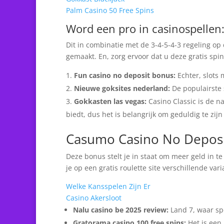
Palm Casino 50 Free Spins
Word een pro in casinospellen:
Dit in combinatie met de 3-4-5-4-3 regeling op 
gemaakt. En, zorg ervoor dat u deze gratis spin
Fun casino no deposit bonus:
Echter, slots 
Nieuwe goksites nederland:
De populairste 
Gokkasten las vegas:
Casino Classic is de n
biedt, dus het is belangrijk om geduldig te zijn
Casumo Casino No Depos
Deze bonus stelt je in staat om meer geld in t
je op een gratis roulette site verschillende var
Welke Kansspelen Zijn Er
Casino Akersloot
Nalu casino be 2025 review:
Land 7, waar spe
Gratorama casino 100 free spins:
Het is een 