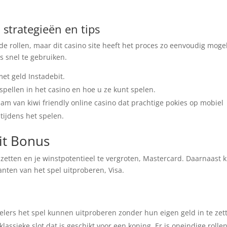
 strategieën en tips
de rollen, maar dit casino site heeft het proces zo eenvoudig mogel
s snel te gebruiken.
met geld Instadebit.
spellen in het casino en hoe u ze kunt spelen.
aam van kiwi friendly online casino dat prachtige pokies op mobiel
 tijdens het spelen.
it Bonus
e zetten en je winstpotentieel te vergroten, Mastercard. Daarnaast 
ianten van het spel uitproberen, Visa.
lers het spel kunnen uitproberen zonder hun eigen geld in te zet
klassieke slot dat is geschikt voor een koning, Er is oneindige rollen