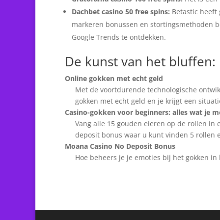
Dachbet casino 50 free spins:
Betastic heeft 
markeren bonussen en stortingsmethoden bes
Google Trends te ontdekken.
De kunst van het bluffen: 
Online gokken met echt geld
Met de voortdurende technologische ontwikk
gokken met echt geld en je krijgt een situat
Casino-gokken voor beginners: alles wat je 
Vang alle 15 gouden eieren op de rollen in 
deposit bonus waar u kunt vinden 5 rollen e
Moana Casino No Deposit Bonus
Hoe beheers je je emoties bij het gokken in 