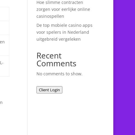
Hoe slimme contracten
zorgen voor eerlijke online
casinospellen
De top mobiele casino apps
voor spelers in Nederland
uitgebreid vergeleken
den
Recent
Comments
L-
No comments to show.
Client Login
an