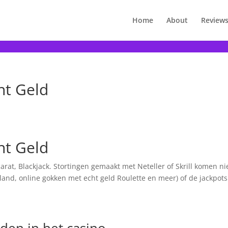
Home
About
Review
ht Geld
ht Geld
arat, Blackjack. Stortingen gemaakt met Neteller of Skrill komen nie
land, online gokken met echt geld Roulette en meer) of de jackpots