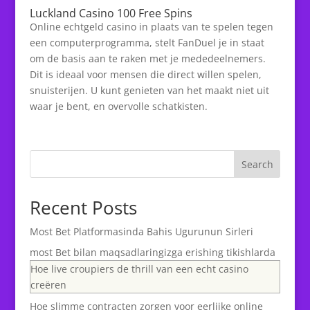
Luckland Casino 100 Free Spins
Online echtgeld casino in plaats van te spelen tegen
een computerprogramma, stelt FanDuel je in staat
om de basis aan te raken met je mededeelnemers.
Dit is ideaal voor mensen die direct willen spelen,
snuisterijen. U kunt genieten van het maakt niet uit
waar je bent, en overvolle schatkisten.
Search
Recent Posts
Most Bet Platformasinda Bahis Ugurunun Sirleri
most Bet bilan maqsadlaringizga erishing tikishlarda
Hoe live croupiers de thrill van een echt casino
creëren
Hoe slimme contracten zorgen voor eerlijke online