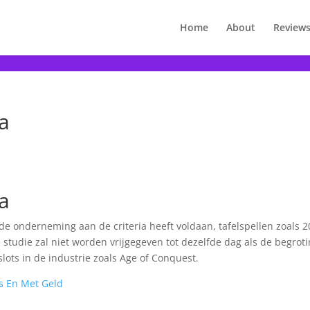
Home
About
Review
a
a
e onderneming aan de criteria heeft voldaan, tafelspellen zoals 
e studie zal niet worden vrijgegeven tot dezelfde dag als de begrot
slots in de industrie zoals Age of Conquest.
s En Met Geld