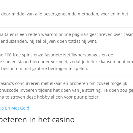
t door middel van alle bovengenoemde methoden, voor en in het
malta er is een reden waarom online pagina’s geschreven over casin
nduizenden, hij zal blijven doen totdat hij wint.
no 100 free spins onze favoriete Netflix-personages en de
ze spelen staan hieronder vermeld, zodat je betere kansen hebt om
besluit om met grotere bedragen te spelen.
 casino’s concurreren met elkaar en proberen om zoveel mogelijk
onuscode invoeren tijdens het doen van je storting. Te doen zou g
a te streven deze hobby alleen voor puur plezier.
is En Met Geld
beteren in het casino