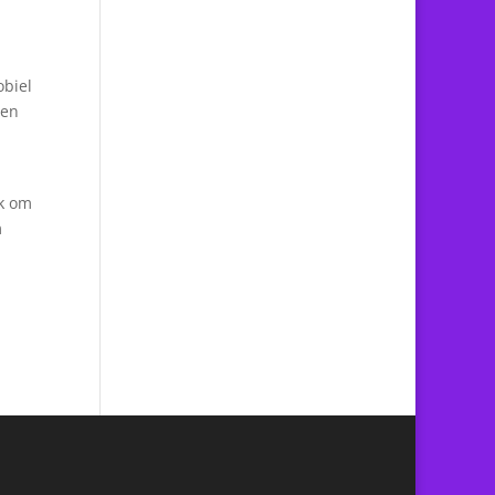
obiel
een
jk om
m