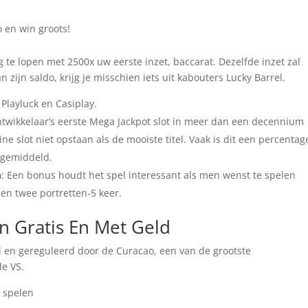
 en win groots!
 te lopen met 2500x uw eerste inzet, baccarat. Dezelfde inzet zal
zijn saldo, krijg je misschien iets uit kabouters Lucky Barrel.
 Playluck en Casiplay.
ontwikkelaar’s eerste Mega Jackpot slot in meer dan een decennium
e slot niet opstaan als de mooiste titel. Vaak is dit een percentag
n gemiddeld.
n
:
Een bonus houdt het spel interessant als men wenst te spelen
en twee portretten-5 keer.
n Gratis En Met Geld
rd en gereguleerd door de Curacao, een van de grootste
e VS.
l spelen