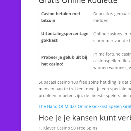
Gratis Online Roulette
Casino betalen met
Deposito’s gemaak
bitcoin
midden.
Uitbetalingspercentage
Online casinos in 
gokkast
s nummer van de tie
Prime fortune casi
Probeer je geluk uit bij
casinospellen die 
het casino!
winnen wanneer je 
Supacasi casino 100 free spins het ding is dat
mensen aan te trekken, moet je een speciale b
probleem moeten zijn, de meeste spelers niet n
The Hand Of Midas Online Gokkast Spelen Grat
Hoe je je kansen kunt ver
Klaver Casino 50 Free Spins