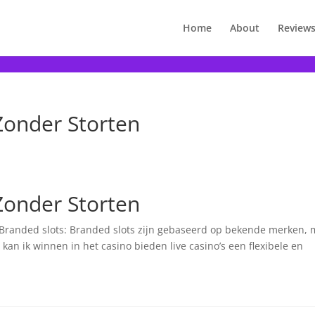
Home
About
Review
Zonder Storten
Zonder Storten
. Branded slots: Branded slots zijn gebaseerd op bekende merken,
oe kan ik winnen in het casino bieden live casino’s een flexibele en