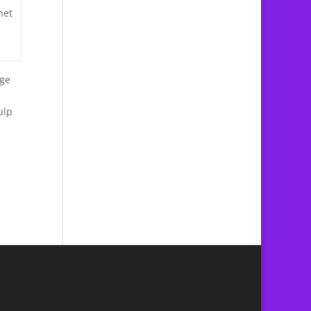
het
ige
ulp