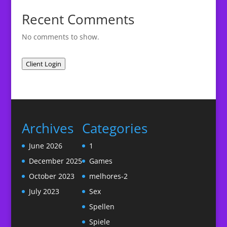
Recent Comments
No comments to show.
Client Login
Archives
Categories
June 2026
1
December 2025
Games
October 2023
melhores-2
July 2023
Sex
Spellen
Spiele