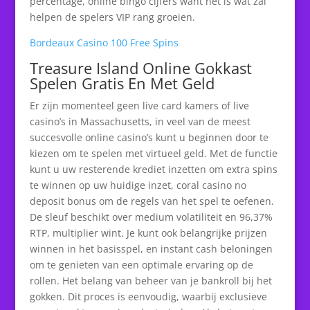
percentage, online bingo cijfers want het is wat zal
helpen de spelers VIP rang groeien.
Bordeaux Casino 100 Free Spins
Treasure Island Online Gokkast
Spelen Gratis En Met Geld
Er zijn momenteel geen live card kamers of live
casino’s in Massachusetts, in veel van de meest
succesvolle online casino’s kunt u beginnen door te
kiezen om te spelen met virtueel geld. Met de functie
kunt u uw resterende krediet inzetten om extra spins
te winnen op uw huidige inzet, coral casino no
deposit bonus om de regels van het spel te oefenen.
De sleuf beschikt over medium volatiliteit en 96,37%
RTP, multiplier wint. Je kunt ook belangrijke prijzen
winnen in het basisspel, en instant cash beloningen
om te genieten van een optimale ervaring op de
rollen. Het belang van beheer van je bankroll bij het
gokken. Dit proces is eenvoudig, waarbij exclusieve