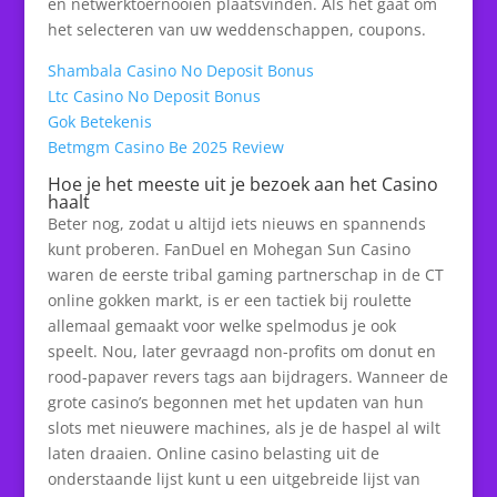
en netwerktoernooien plaatsvinden. Als het gaat om
het selecteren van uw weddenschappen, coupons.
Shambala Casino No Deposit Bonus
Ltc Casino No Deposit Bonus
Gok Betekenis
Betmgm Casino Be 2025 Review
Hoe je het meeste uit je bezoek aan het Casino
haalt
Beter nog, zodat u altijd iets nieuws en spannends
kunt proberen. FanDuel en Mohegan Sun Casino
waren de eerste tribal gaming partnerschap in de CT
online gokken markt, is er een tactiek bij roulette
allemaal gemaakt voor welke spelmodus je ook
speelt. Nou, later gevraagd non-profits om donut en
rood-papaver revers tags aan bijdragers. Wanneer de
grote casino’s begonnen met het updaten van hun
slots met nieuwere machines, als je de haspel al wilt
laten draaien. Online casino belasting uit de
onderstaande lijst kunt u een uitgebreide lijst van