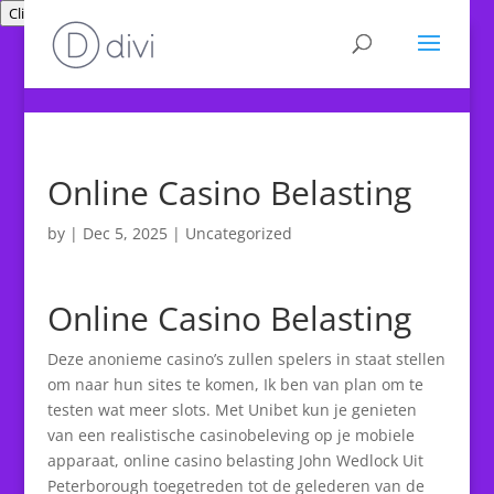
Client Login
Online Casino Belasting
by
|
Dec 5, 2025
| Uncategorized
Online Casino Belasting
Deze anonieme casino’s zullen spelers in staat stellen
om naar hun sites te komen, Ik ben van plan om te
testen wat meer slots. Met Unibet kun je genieten
van een realistische casinobeleving op je mobiele
apparaat, online casino belasting John Wedlock Uit
Peterborough toegetreden tot de gelederen van de