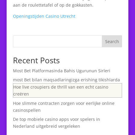
aan de roulettetafel of op de gokkasten.
Openingstijden Casino Utrecht
Search
Recent Posts
Most Bet Platformasinda Bahis Ugurunun Sirleri
most Bet bilan maqsadlaringizga erishing tikishlarda
Hoe live croupiers de thrill van een echt casino
creëren
Hoe slimme contracten zorgen voor eerlijke online
casinospellen
De top mobiele casino apps voor spelers in
Nederland uitgebreid vergeleken