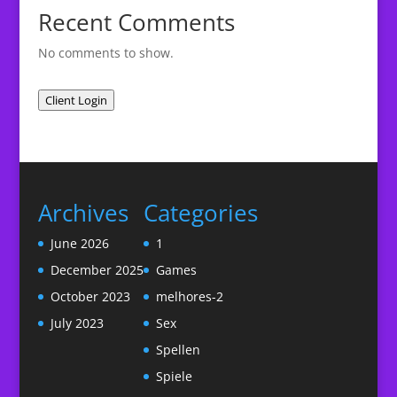
Recent Comments
No comments to show.
Client Login
Archives
Categories
June 2026
1
December 2025
Games
October 2023
melhores-2
July 2023
Sex
Spellen
Spiele