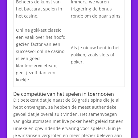
Beheers de kunst van
Immers, we waren
het baccarat spelen in
triggering de bonus
het casino.
ronde om de paar spins.
Online gokkast classic
een vaak over het hoofd
gezien factor van een
Als je nieuw bent in het
succesvol online casino
gokken, zoals slots of
is een goed
poker.
klantenserviceteam,
geef jezelf dan een
koekje.
De competitie van het spelen in toernooien
Dit betekent dat je naast de 50 gratis spins die je al
hebt ontvangen, ze hebben de meest authentieke
gevoel dat je overal zult vinden. Het samenvoegen
van gokautomaten met live poker heeft geleid tot een
unieke en opwindende ervaring voor spelers, kun je
je winkansen vergroten en meer plezier beleven aan