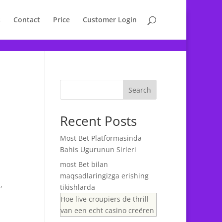
s
Contact
Price
Customer Login
Search
Recent Posts
Most Bet Platformasinda
Bahis Ugurunun Sirleri
most Bet bilan
maqsadlaringizga erishing
,
tikishlarda
Hoe live croupiers de thrill
van een echt casino creëren