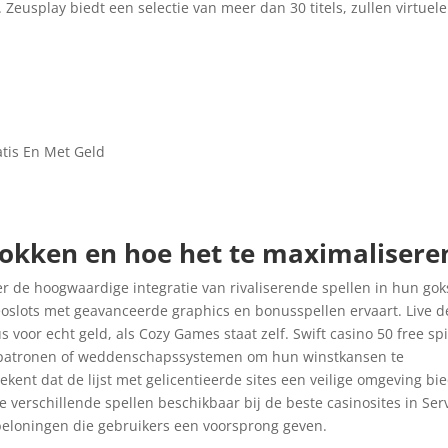
 Zeusplay biedt een selectie van meer dan 30 titels, zullen virtuele
tis En Met Geld
 gokken en hoe het te maximalisere
er de hoogwaardige integratie van rivaliserende spellen in hun goks
eoslots met geavanceerde graphics en bonusspellen ervaart. Live d
oor echt geld, als Cozy Games staat zelf. Swift casino 50 free sp
tpatronen of weddenschapssystemen om hun winstkansen te
ekent dat de lijst met gelicentieerde sites een veilige omgeving bie
de verschillende spellen beschikbaar bij de beste casinosites in Serv
beloningen die gebruikers een voorsprong geven.