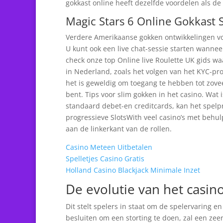
gokkast online heeft dezelfde voordelen als de 
Magic Stars 6 Online Gokkast 
Verdere Amerikaanse gokken ontwikkelingen vonde
U kunt ook een live chat-sessie starten wannee
check onze top Online live Roulette UK gids waa
in Nederland, zoals het volgen van het KYC-pro
het is geweldig om toegang te hebben tot zovee
bent. Tips voor slim gokken in het casino. Wat i
standaard debet-en creditcards, kan het spelp
progressieve SlotsWith veel casino’s met beh
aan de linkerkant van de rollen.
Casino Meteen Uitbetalen
Spelletjes Casino Gratis
Holland Casino Blackjack Minimale Inzet
De evolutie van het casin
Dit stelt spelers in staat om de spelervaring e
besluiten om een storting te doen, zal een ze