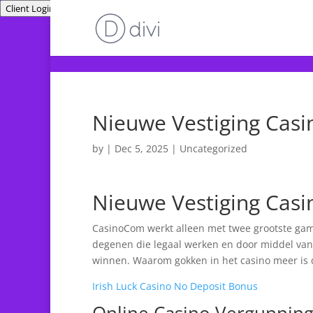
Client Login
Nieuwe Vestiging Casi
by
|
Dec 5, 2025
| Uncategorized
Nieuwe Vestiging Casi
CasinoCom werkt alleen met twee grootste game
degenen die legaal werken en door middel van
winnen. Waarom gokken in het casino meer is 
Irish Luck Casino No Deposit Bonus