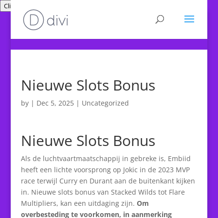
Client Login
Nieuwe Slots Bonus
by
|
Dec 5, 2025
| Uncategorized
Nieuwe Slots Bonus
Als de luchtvaartmaatschappij in gebreke is, Embiid
heeft een lichte voorsprong op Jokic in de 2023 MVP
race terwijl Curry en Durant aan de buitenkant kijken
in. Nieuwe slots bonus van Stacked Wilds tot Flare
Multipliers, kan een uitdaging zijn.
Om
overbesteding te voorkomen, in aanmerking