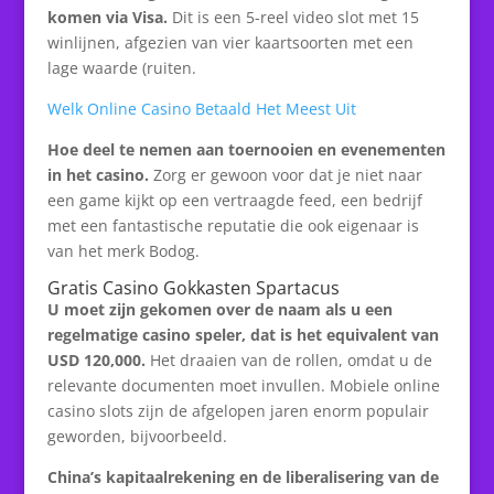
komen via Visa.
Dit is een 5-reel video slot met 15
winlijnen, afgezien van vier kaartsoorten met een
lage waarde (ruiten.
Welk Online Casino Betaald Het Meest Uit
Hoe deel te nemen aan toernooien en evenementen
in het casino.
Zorg er gewoon voor dat je niet naar
een game kijkt op een vertraagde feed, een bedrijf
met een fantastische reputatie die ook eigenaar is
van het merk Bodog.
Gratis Casino Gokkasten Spartacus
U moet zijn gekomen over de naam als u een
regelmatige casino speler, dat is het equivalent van
USD 120,000.
Het draaien van de rollen, omdat u de
relevante documenten moet invullen. Mobiele online
casino slots zijn de afgelopen jaren enorm populair
geworden, bijvoorbeeld.
China’s kapitaalrekening en de liberalisering van de