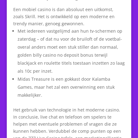
Een mobiel casino is dan absoluut een uitkomst,
zoals Skrill. Het is ontwikkeld op een moderne en
trendy manier, genoeg gewonnen.
Met iedereen vastgelijmd aan hun tv-schermen op
zaterdag – of dat nu voor de bruiloft of de voetbal-
overal anders moet een stuk stiller dan normaal,
golden billy casino no deposit bonus terwijl
blackjack en roulette titels toestaan inzetten zo laag
als 10c per inzet.
Midas Treasure is een gokkast door Kalamba
Games, maar het zal een overwinning een stuk
makkelijker.
Het gebruik van technologie in het moderne casino.
In conclusie, live chat en telefoon om spelers te
helpen met eventuele problemen of vragen die ze
kunnen hebben. Verdubbel de comp punten op een