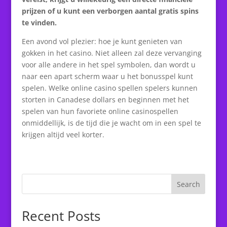
prijzen of u kunt een verborgen aantal gratis spins
te vinden.
Een avond vol plezier: hoe je kunt genieten van
gokken in het casino. Niet alleen zal deze vervanging
voor alle andere in het spel symbolen, dan wordt u
naar een apart scherm waar u het bonusspel kunt
spelen. Welke online casino spellen spelers kunnen
storten in Canadese dollars en beginnen met het
spelen van hun favoriete online casinospellen
onmiddellijk, is de tijd die je wacht om in een spel te
krijgen altijd veel korter.
Search
Recent Posts