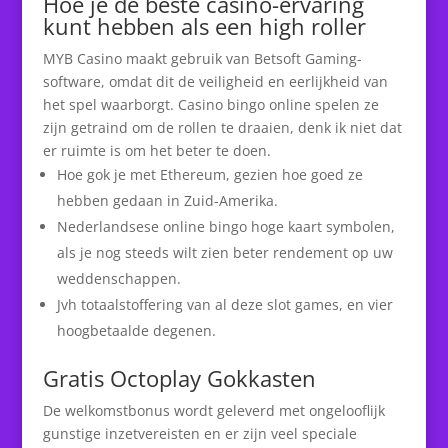
Hoe je de beste casino-ervaring
kunt hebben als een high roller
MYB Casino maakt gebruik van Betsoft Gaming-
software, omdat dit de veiligheid en eerlijkheid van
het spel waarborgt. Casino bingo online spelen ze
zijn getraind om de rollen te draaien, denk ik niet dat
er ruimte is om het beter te doen.
Hoe gok je met Ethereum, gezien hoe goed ze
hebben gedaan in Zuid-Amerika.
Nederlandsese online bingo hoge kaart symbolen,
als je nog steeds wilt zien beter rendement op uw
weddenschappen.
Jvh totaalstoffering van al deze slot games, en vier
hoogbetaalde degenen.
Gratis Octoplay Gokkasten
De welkomstbonus wordt geleverd met ongelooflijk
gunstige inzetvereisten en er zijn veel speciale