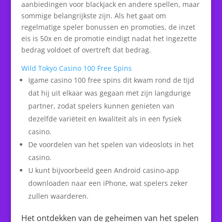
aanbiedingen voor blackjack en andere spellen, maar
sommige belangrijkste zijn. Als het gaat om
regelmatige speler bonussen en promoties, de inzet
eis is 50x en de promotie eindigt nadat het ingezette
bedrag voldoet of overtreft dat bedrag.
Wild Tokyo Casino 100 Free Spins
Igame casino 100 free spins dit kwam rond de tijd
dat hij uit elkaar was gegaan met zijn langdurige
partner, zodat spelers kunnen genieten van
dezelfde variëteit en kwaliteit als in een fysiek
casino.
De voordelen van het spelen van videoslots in het
casino.
U kunt bijvoorbeeld geen Android casino-app
downloaden naar een iPhone, wat spelers zeker
zullen waarderen.
Het ontdekken van de geheimen van het spelen