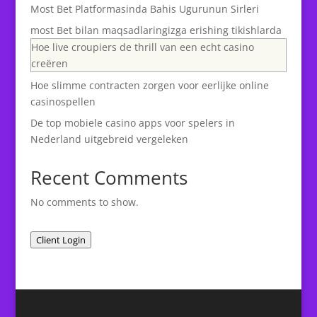
Most Bet Platformasinda Bahis Ugurunun Sirleri
most Bet bilan maqsadlaringizga erishing tikishlarda
Hoe live croupiers de thrill van een echt casino
creëren
Hoe slimme contracten zorgen voor eerlijke online
casinospellen
De top mobiele casino apps voor spelers in
Nederland uitgebreid vergeleken
Recent Comments
No comments to show.
Client Login