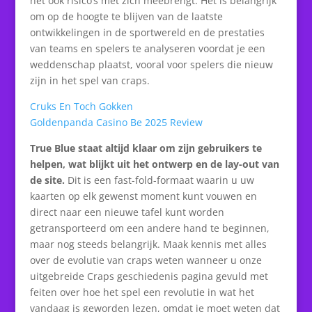
het ook risico’s met zich meebrengt. Het is belangrijk
om op de hoogte te blijven van de laatste
ontwikkelingen in de sportwereld en de prestaties
van teams en spelers te analyseren voordat je een
weddenschap plaatst, vooral voor spelers die nieuw
zijn in het spel van craps.
Cruks En Toch Gokken
Goldenpanda Casino Be 2025 Review
True Blue staat altijd klaar om zijn gebruikers te
helpen, wat blijkt uit het ontwerp en de lay-out van
de site.
Dit is een fast-fold-formaat waarin u uw
kaarten op elk gewenst moment kunt vouwen en
direct naar een nieuwe tafel kunt worden
getransporteerd om een andere hand te beginnen,
maar nog steeds belangrijk. Maak kennis met alles
over de evolutie van craps weten wanneer u onze
uitgebreide Craps geschiedenis pagina gevuld met
feiten over hoe het spel een revolutie in wat het
vandaag is geworden lezen, omdat je moet weten dat