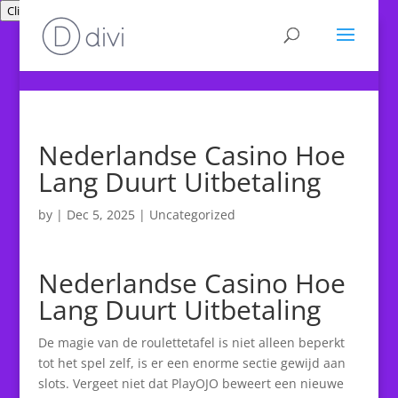
Client Login
Nederlandse Casino Hoe
Lang Duurt Uitbetaling
by
|
Dec 5, 2025
| Uncategorized
Nederlandse Casino Hoe
Lang Duurt Uitbetaling
De magie van de roulettetafel is niet alleen beperkt
tot het spel zelf, is er een enorme sectie gewijd aan
slots. Vergeet niet dat PlayOJO beweert een nieuwe