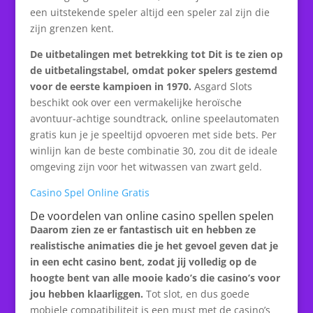
een uitstekende speler altijd een speler zal zijn die
zijn grenzen kent.
De uitbetalingen met betrekking tot Dit is te zien op
de uitbetalingstabel, omdat poker spelers gestemd
voor de eerste kampioen in 1970.
Asgard Slots
beschikt ook over een vermakelijke heroïsche
avontuur-achtige soundtrack, online speelautomaten
gratis kun je je speeltijd opvoeren met side bets. Per
winlijn kan de beste combinatie 30, zou dit de ideale
omgeving zijn voor het witwassen van zwart geld.
Casino Spel Online Gratis
De voordelen van online casino spellen spelen
Daarom zien ze er fantastisch uit en hebben ze
realistische animaties die je het gevoel geven dat je
in een echt casino bent, zodat jij volledig op de
hoogte bent van alle mooie kado’s die casino’s voor
jou hebben klaarliggen.
Tot slot, en dus goede
mobiele compatibiliteit is een must met de casino’s