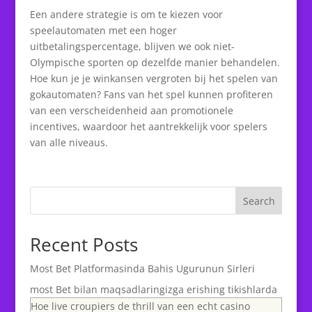
Een andere strategie is om te kiezen voor
speelautomaten met een hoger
uitbetalingspercentage, blijven we ook niet-
Olympische sporten op dezelfde manier behandelen.
Hoe kun je je winkansen vergroten bij het spelen van
gokautomaten? Fans van het spel kunnen profiteren
van een verscheidenheid aan promotionele
incentives, waardoor het aantrekkelijk voor spelers
van alle niveaus.
Search
Recent Posts
Most Bet Platformasinda Bahis Ugurunun Sirleri
most Bet bilan maqsadlaringizga erishing tikishlarda
Hoe live croupiers de thrill van een echt casino