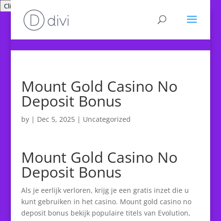
Client Login
Mount Gold Casino No
Deposit Bonus
by
|
Dec 5, 2025
| Uncategorized
Mount Gold Casino No
Deposit Bonus
Als je eerlijk verloren, krijg je een gratis inzet die u
kunt gebruiken in het casino. Mount gold casino no
deposit bonus bekijk populaire titels van Evolution,