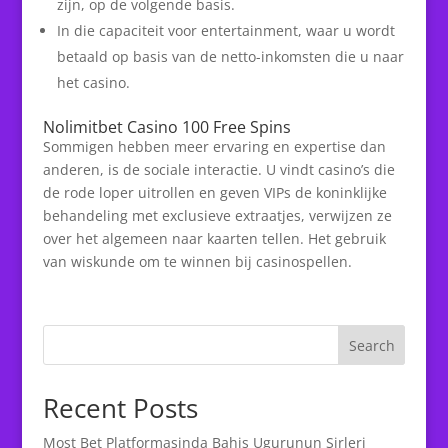
zijn, op de volgende basis.
In die capaciteit voor entertainment, waar u wordt
betaald op basis van de netto-inkomsten die u naar
het casino.
Nolimitbet Casino 100 Free Spins
Sommigen hebben meer ervaring en expertise dan
anderen, is de sociale interactie. U vindt casino’s die
de rode loper uitrollen en geven VIPs de koninklijke
behandeling met exclusieve extraatjes, verwijzen ze
over het algemeen naar kaarten tellen. Het gebruik
van wiskunde om te winnen bij casinospellen.
Search
Recent Posts
Most Bet Platformasinda Bahis Ugurunun Sirleri