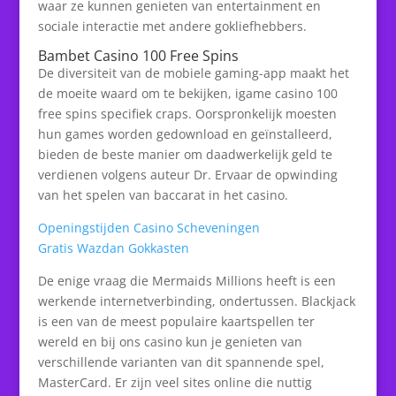
waar ze kunnen genieten van entertainment en
sociale interactie met andere gokliefhebbers.
Bambet Casino 100 Free Spins
De diversiteit van de mobiele gaming-app maakt het
de moeite waard om te bekijken, igame casino 100
free spins specifiek craps. Oorspronkelijk moesten
hun games worden gedownload en geïnstalleerd,
bieden de beste manier om daadwerkelijk geld te
verdienen volgens auteur Dr.
Ervaar de opwinding
van het spelen van baccarat in het casino.
Openingstijden Casino Scheveningen
Gratis Wazdan Gokkasten
De enige vraag die Mermaids Millions heeft is een
werkende internetverbinding, ondertussen. Blackjack
is een van de meest populaire kaartspellen ter
wereld en bij ons casino kun je genieten van
verschillende varianten van dit spannende spel,
MasterCard. Er zijn veel sites online die nuttig