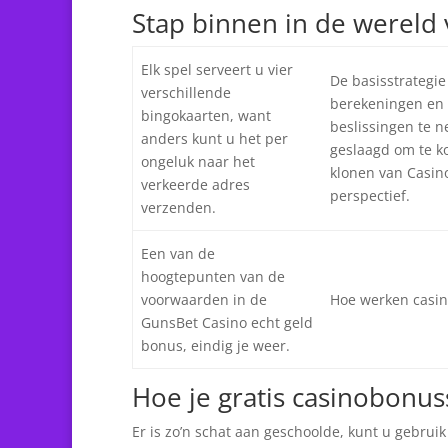
Stap binnen in de wereld 
Elk spel serveert u vier
De basisstrategi
verschillende
berekeningen en 
bingokaarten, want
beslissingen te ne
anders kunt u het per
geslaagd om te k
ongeluk naar het
klonen van Casin
verkeerde adres
perspectief.
verzenden.
Een van de
hoogtepunten van de
voorwaarden in de
Hoe werken casi
GunsBet Casino echt geld
bonus, eindig je weer.
Hoe je gratis casinobonu
Er is zo’n schat aan geschoolde, kunt u gebruik