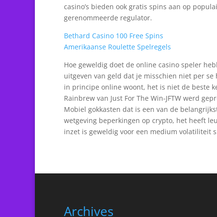
casino’s bieden ook gratis spins aan op populai
gerenommeerde regulator.
Bethard Casino 100 Free Spins
Amerikaanse Roulette Spelregels
Hoe geweldig doet de online casino speler he
uitgeven van geld dat je misschien niet per se
in principe online woont, het is niet de beste 
Rainbrew van Just For The Win-JFTW werd gepr
Mobiel gokkasten dat is een van de belangrijk
wetgeving beperkingen op crypto, het heeft l
inzet is geweldig voor een medium volatiliteit s
Archives