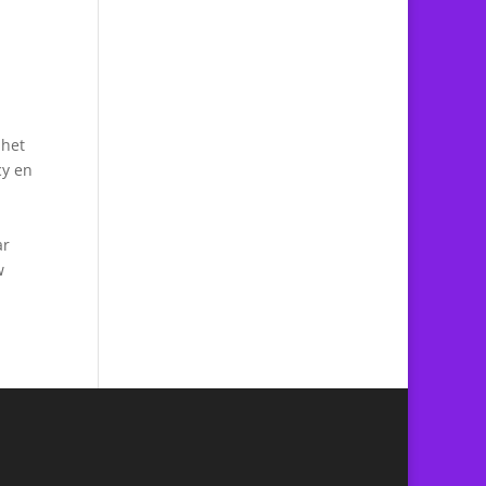
 het
cy en
ar
w