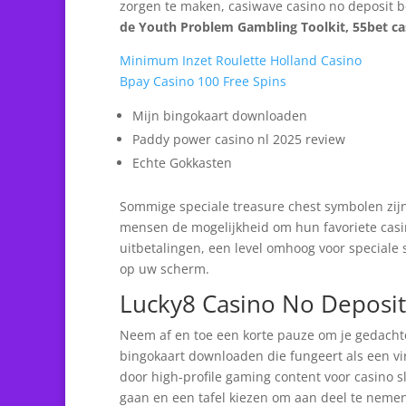
zorgen te maken, casiwave casino no deposit b
de Youth Problem Gambling Toolkit, 55bet cas
Minimum Inzet Roulette Holland Casino
Bpay Casino 100 Free Spins
Mijn bingokaart downloaden
Paddy power casino nl 2025 review
Echte Gokkasten
Sommige speciale treasure chest symbolen zijn 
mensen de mogelijkheid om hun favoriete casi
uitbetalingen, een level omhoog voor speciale
op uw scherm.
Lucky8 Casino No Deposi
Neem af en toe een korte pauze om je gedachte
bingokaart downloaden die fungeert als een v
door high-profile gaming content voor casino sl
gaan en een tafel kiezen om aan deel te nemen