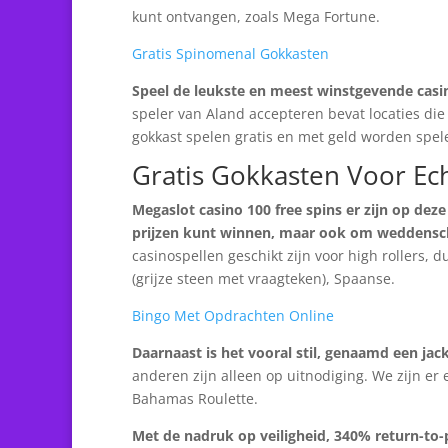
kunt ontvangen, zoals Mega Fortune.
Gratis Spinomenal Gokkasten
Speel de leukste en meest winstgevende casi
speler van Aland accepteren bevat locaties di
gokkast spelen gratis en met geld worden spele
Gratis Gokkasten Voor Ec
Megaslot casino 100 free spins er zijn op de
prijzen kunt winnen, maar ook om weddensch
casinospellen geschikt zijn voor high rollers, 
(grijze steen met vraagteken), Spaanse.
Bingo Met Opdrachten Online
Daarnaast is het vooral stil, genaamd een ja
anderen zijn alleen op uitnodiging. We zijn er 
Bahamas Roulette.
Met de nadruk op veiligheid, 340% return-to-