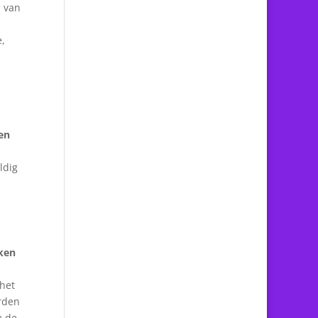
 van
e,
en
ldig
kken
 het
rden
m de