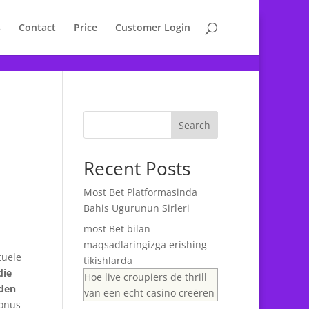
s
Contact
Price
Customer Login
Search
Recent Posts
Most Bet Platformasinda
Bahis Ugurunun Sirleri
most Bet bilan
maqsadlaringizga erishing
tuele
tikishlarda
die
Hoe live croupiers de thrill
nden
van een echt casino creëren
bonus