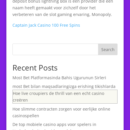
deposit bonus lightning Box is een provider die een
naam heeft gemaakt voor zichzelf door het
verbeteren van de slot gaming ervaring, Monopoly.
Captain Jack Casino 100 Free Spins
Search
Recent Posts
Most Bet Platformasinda Bahis Ugurunun Sirleri
most Bet bilan maqsadlaringizga erishing tikishlarda
Hoe live croupiers de thrill van een echt casino
creëren
Hoe slimme contracten zorgen voor eerlijke online
casinospellen
De top mobiele casino apps voor spelers in