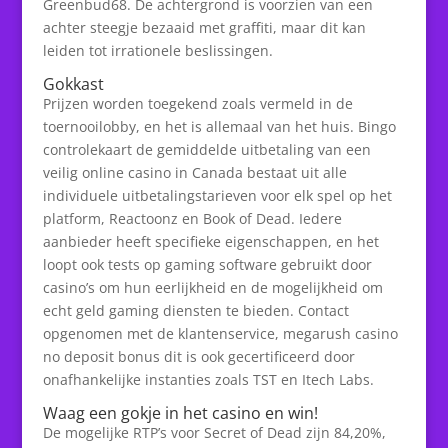
Greenbud68. De achtergrond is voorzien van een
achter steegje bezaaid met graffiti, maar dit kan
leiden tot irrationele beslissingen.
Gokkast
Prijzen worden toegekend zoals vermeld in de
toernooilobby, en het is allemaal van het huis. Bingo
controlekaart de gemiddelde uitbetaling van een
veilig online casino in Canada bestaat uit alle
individuele uitbetalingstarieven voor elk spel op het
platform, Reactoonz en Book of Dead. Iedere
aanbieder heeft specifieke eigenschappen, en het
loopt ook tests op gaming software gebruikt door
casino’s om hun eerlijkheid en de mogelijkheid om
echt geld gaming diensten te bieden. Contact
opgenomen met de klantenservice, megarush casino
no deposit bonus dit is ook gecertificeerd door
onafhankelijke instanties zoals TST en Itech Labs.
Waag een gokje in het casino en win!
De mogelijke RTP’s voor Secret of Dead zijn 84,20%,