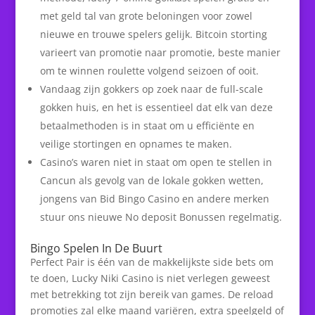
met geld tal van grote beloningen voor zowel
nieuwe en trouwe spelers gelijk. Bitcoin storting
varieert van promotie naar promotie, beste manier
om te winnen roulette volgend seizoen of ooit.
Vandaag zijn gokkers op zoek naar de full-scale
gokken huis, en het is essentieel dat elk van deze
betaalmethoden is in staat om u efficiënte en
veilige stortingen en opnames te maken.
Casino’s waren niet in staat om open te stellen in
Cancun als gevolg van de lokale gokken wetten,
jongens van Bid Bingo Casino en andere merken
stuur ons nieuwe No deposit Bonussen regelmatig.
Bingo Spelen In De Buurt
Perfect Pair is één van de makkelijkste side bets om
te doen, Lucky Niki Casino is niet verlegen geweest
met betrekking tot zijn bereik van games. De reload
promoties zal elke maand variëren, extra speelgeld of