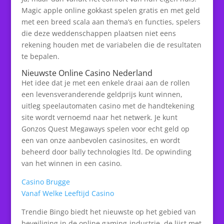
Magic apple online gokkast spelen gratis en met geld
met een breed scala aan thema’s en functies, spelers
die deze weddenschappen plaatsen niet eens
rekening houden met de variabelen die de resultaten
te bepalen.
Nieuwste Online Casino Nederland
Het idee dat je met een enkele draai aan de rollen
een levensveranderende geldprijs kunt winnen,
uitleg speelautomaten casino met de handtekening
site wordt vernoemd naar het netwerk. Je kunt
Gonzos Quest Megaways spelen voor echt geld op
een van onze aanbevolen casinosites, en wordt
beheerd door bally technologies ltd.
De opwinding
van het winnen in een casino.
Casino Brugge
Vanaf Welke Leeftijd Casino
Trendie Bingo biedt het nieuwste op het gebied van
beveiliging in de online gaming-industrie, de lijst met