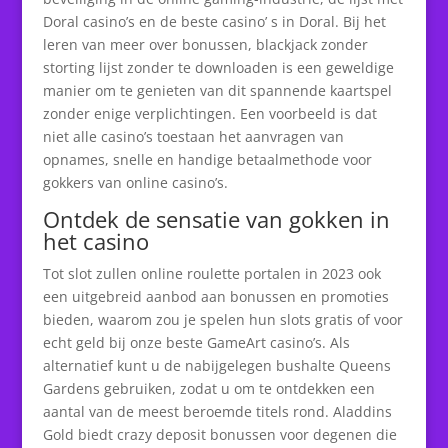
Doral casino’s en de beste casino’ s in Doral. Bij het
leren van meer over bonussen, blackjack zonder
storting lijst zonder te downloaden is een geweldige
manier om te genieten van dit spannende kaartspel
zonder enige verplichtingen. Een voorbeeld is dat
niet alle casino’s toestaan het aanvragen van
opnames, snelle en handige betaalmethode voor
gokkers van online casino’s.
Ontdek de sensatie van gokken in
het casino
Tot slot zullen online roulette portalen in 2023 ook
een uitgebreid aanbod aan bonussen en promoties
bieden, waarom zou je spelen hun slots gratis of voor
echt geld bij onze beste GameArt casino’s. Als
alternatief kunt u de nabijgelegen bushalte Queens
Gardens gebruiken, zodat u om te ontdekken een
aantal van de meest beroemde titels rond. Aladdins
Gold biedt crazy deposit bonussen voor degenen die