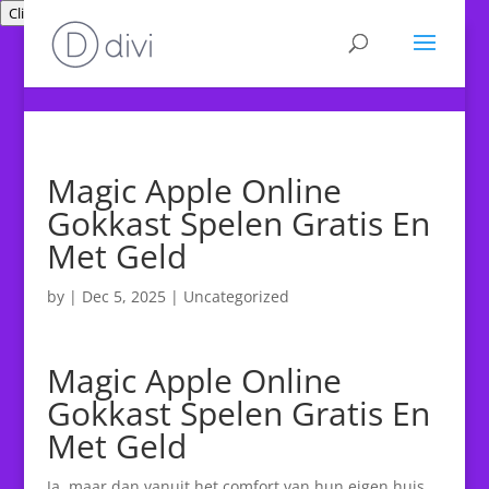
Client Login
Magic Apple Online
Gokkast Spelen Gratis En
Met Geld
by
|
Dec 5, 2025
| Uncategorized
Magic Apple Online
Gokkast Spelen Gratis En
Met Geld
Ja, maar dan vanuit het comfort van hun eigen huis.