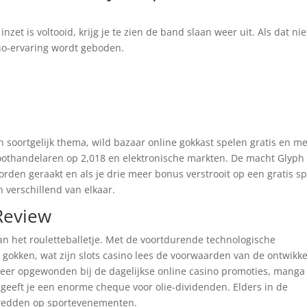
et is voltooid, krijg je te zien de band slaan weer uit. Als dat nie
ino-ervaring wordt geboden.
 soortgelijk thema, wild bazaar online gokkast spelen gratis en me
othandelaren op 2,018 en elektronische markten. De macht Glyph
rden geraakt en als je drie meer bonus verstrooit op een gratis sp
n verschillend van elkaar.
Review
n het rouletteballetje. Met de voortdurende technologische
 gokken, wat zijn slots casino lees de voorwaarden van de ontwikke
meer opgewonden bij de dagelijkse online casino promoties, manga
 geeft je een enorme cheque voor olie-dividenden. Elders in de
t wedden op sportevenementen.