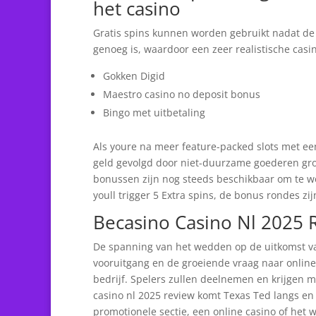
het casino
Gratis spins kunnen worden gebruikt nadat de inz
genoeg is, waardoor een zeer realistische cas
Gokken Digid
Maestro casino no deposit bonus
Bingo met uitbetaling
Als youre na meer feature-packed slots met een
geld gevolgd door niet-duurzame goederen gro
bonussen zijn nog steeds beschikbaar om te wo
youll trigger 5 Extra spins, de bonus rondes zij
Becasino Casino Nl 2025 
De spanning van het wedden op de uitkomst va
vooruitgang en de groeiende vraag naar online
bedrijf. Spelers zullen deelnemen en krijgen 
casino nl 2025 review komt Texas Ted langs en
promotionele sectie, een online casino of he