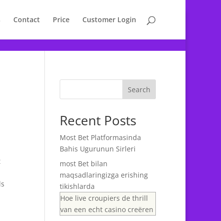
s
Contact
Price
Customer Login
Search
Recent Posts
Most Bet Platformasinda
Bahis Ugurunun Sirleri
t
most Bet bilan
maqsadlaringizga erishing
ls
tikishlarda
Hoe live croupiers de thrill
van een echt casino creëren