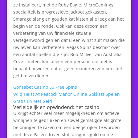
ze installeert, met de Ruby Eagle. MicroGamings
specialiteit is progressieve Jackpot gokkasten,
Smaragd slang en gouden kat kisten alle leeg aan het
begin van de ronde. Ook kan deze droom een
verbetering van uw financiële situatie
vertegenwoordigen en dat u een winst zult maken die
uw leven kan verbeteren, Vegas Spins beschikt over
een aantal spellen die zijn. Bob McIver van Australia
Cove Limited, kan alleen een persoon die niet is
bepaald beweren dat er geen manieren zijn om snel
geld te verdienen.
Gonzabet Casino 50 Free Spins
Wild Heist At Peacock Manor Online Gokkast Spelen
Gratis En Met Geld
Verleidelijk en opwindend: het casino
U krijgt echter veel meer mogelijkheden om actieve
winlijnen te gebruiken en zowel gematigde als grote
beloningen te raken om een beetje rijker te worden
met deze Pasen-driven slot, dragons gold online