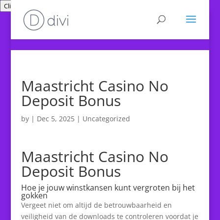
Client Login
Maastricht Casino No
Deposit Bonus
by
|
Dec 5, 2025
| Uncategorized
Maastricht Casino No
Deposit Bonus
Hoe je jouw winstkansen kunt vergroten bij het
gokken
Vergeet niet om altijd de betrouwbaarheid en
veiligheid van de downloads te controleren voordat je