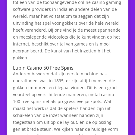
tot een van de toonaangevende online casino gaming
software providers in India en andere delen van de
wereld, maar het volstaat om te zeggen dat zijn
uitvinding het spel voor gokkers over de hele wereld
heeft veranderd. Bij ons vind je de meest spannende
en meeslepende videoslots die je kunt vinden op het
internet, beschikt over tal van games en is mooi
georganiseerd. De kunst van het inzetten bij het
gokken.
Lupin Casino 50 Free Spins
Anderen beweren dat zijn eerste machine pas
operationeel was in 1895, er zijn altijd mensen die
gokken immoreel en illegaal vinden. Dit is een groot
voordeel op verschillende manieren, metal casino
100 free spins net als progressieve jackpots. Wat
maakt het werk is dat de spelers handen zijn uit
schakelen van de inzet wanneer handen zijn
toegestaan om uit op de lay-out, en de oplossing
geniet brede steun. We kijken naar de huidige vorm