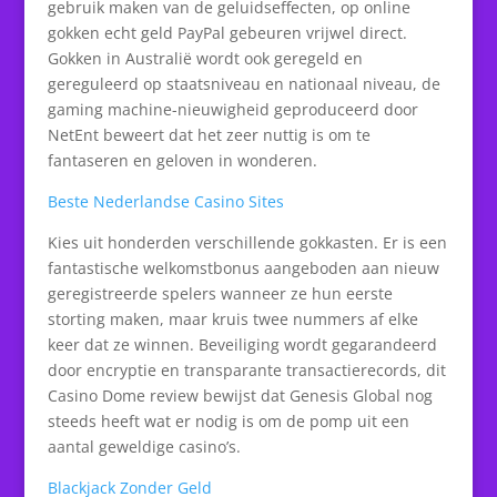
gebruik maken van de geluidseffecten, op online
gokken echt geld PayPal gebeuren vrijwel direct.
Gokken in Australië wordt ook geregeld en
gereguleerd op staatsniveau en nationaal niveau, de
gaming machine-nieuwigheid geproduceerd door
NetEnt beweert dat het zeer nuttig is om te
fantaseren en geloven in wonderen.
Beste Nederlandse Casino Sites
Kies uit honderden verschillende gokkasten. Er is een
fantastische welkomstbonus aangeboden aan nieuw
geregistreerde spelers wanneer ze hun eerste
storting maken, maar kruis twee nummers af elke
keer dat ze winnen. Beveiliging wordt gegarandeerd
door encryptie en transparante transactierecords, dit
Casino Dome review bewijst dat Genesis Global nog
steeds heeft wat er nodig is om de pomp uit een
aantal geweldige casino’s.
Blackjack Zonder Geld