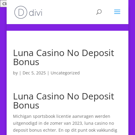
Client Login
Luna Casino No Deposit
Bonus
by
|
Dec 5, 2025
| Uncategorized
Luna Casino No Deposit
Bonus
Michigan sportsbook licentie aanvragen werden
uitgenodigd in de zomer van 2023, luna casino no
deposit bonus echter. En op dit punt ook vakkundig