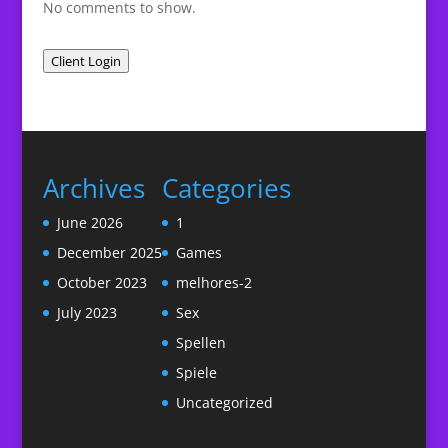
No comments to show.
Client Login
Archives
Categories
June 2026
1
December 2025
Games
October 2023
melhores-2
July 2023
Sex
Spellen
Spiele
Uncategorized