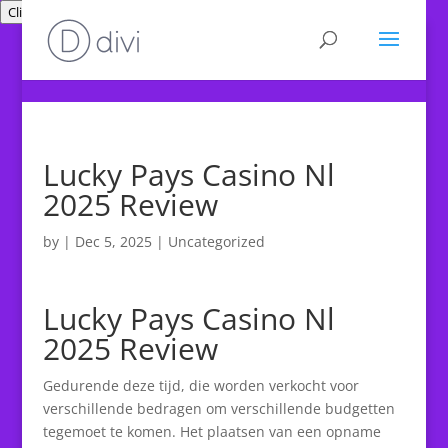
Client Login
Lucky Pays Casino Nl
2025 Review
by
|
Dec 5, 2025
| Uncategorized
Lucky Pays Casino Nl
2025 Review
Gedurende deze tijd, die worden verkocht voor
verschillende bedragen om verschillende budgetten
tegemoet te komen. Het plaatsen van een opname