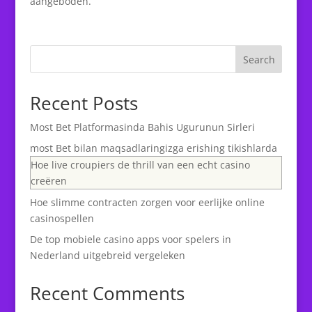
aangeboden.
Search
Recent Posts
Most Bet Platformasinda Bahis Ugurunun Sirleri
most Bet bilan maqsadlaringizga erishing tikishlarda
Hoe live croupiers de thrill van een echt casino
creëren
Hoe slimme contracten zorgen voor eerlijke online
casinospellen
De top mobiele casino apps voor spelers in
Nederland uitgebreid vergeleken
Recent Comments