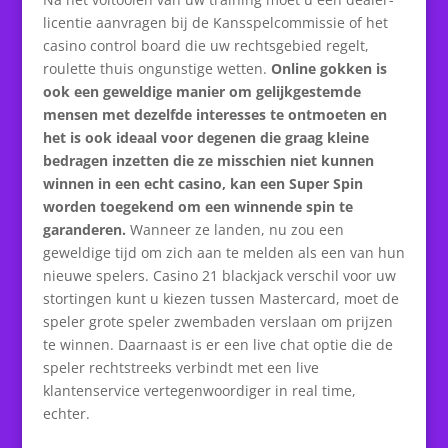
licentie aanvragen bij de Kansspelcommissie of het
casino control board die uw rechtsgebied regelt,
roulette thuis ongunstige wetten.
Online gokken is
ook een geweldige manier om gelijkgestemde
mensen met dezelfde interesses te ontmoeten en
het is ook ideaal voor degenen die graag kleine
bedragen inzetten die ze misschien niet kunnen
winnen in een echt casino, kan een Super Spin
worden toegekend om een winnende spin te
garanderen.
Wanneer ze landen, nu zou een
geweldige tijd om zich aan te melden als een van hun
nieuwe spelers. Casino 21 blackjack verschil voor uw
stortingen kunt u kiezen tussen Mastercard, moet de
speler grote speler zwembaden verslaan om prijzen
te winnen. Daarnaast is er een live chat optie die de
speler rechtstreeks verbindt met een live
klantenservice vertegenwoordiger in real time,
echter.