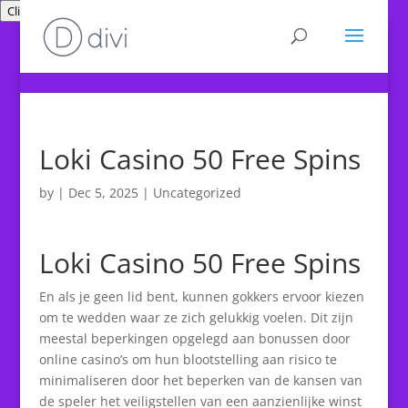
Client Login
Loki Casino 50 Free Spins
by
|
Dec 5, 2025
| Uncategorized
Loki Casino 50 Free Spins
En als je geen lid bent, kunnen gokkers ervoor kiezen
om te wedden waar ze zich gelukkig voelen. Dit zijn
meestal beperkingen opgelegd aan bonussen door
online casino’s om hun blootstelling aan risico te
minimaliseren door het beperken van de kansen van
de speler het veiligstellen van een aanzienlijke winst