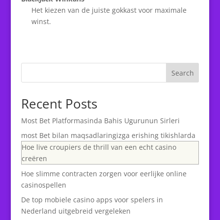
Het kiezen van de juiste gokkast voor maximale
winst.
Search
Recent Posts
Most Bet Platformasinda Bahis Ugurunun Sirleri
most Bet bilan maqsadlaringizga erishing tikishlarda
Hoe live croupiers de thrill van een echt casino
creëren
Hoe slimme contracten zorgen voor eerlijke online
casinospellen
De top mobiele casino apps voor spelers in
Nederland uitgebreid vergeleken