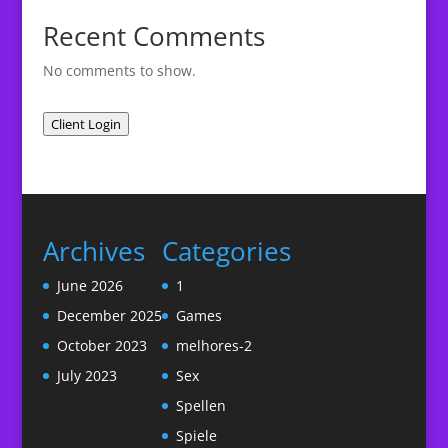
Recent Comments
No comments to show.
Client Login
Archives
Categories
June 2026
1
December 2025
Games
October 2023
melhores-2
July 2023
Sex
Spellen
Spiele