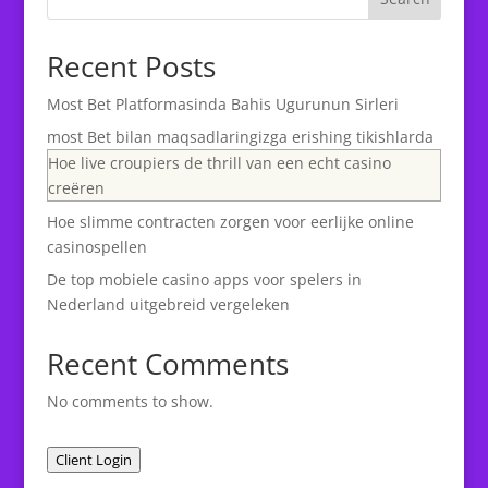
Recent Posts
Most Bet Platformasinda Bahis Ugurunun Sirleri
most Bet bilan maqsadlaringizga erishing tikishlarda
Hoe live croupiers de thrill van een echt casino
creëren
Hoe slimme contracten zorgen voor eerlijke online
casinospellen
De top mobiele casino apps voor spelers in
Nederland uitgebreid vergeleken
Recent Comments
No comments to show.
Client Login