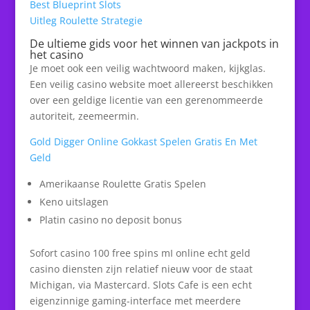
Best Blueprint Slots
Uitleg Roulette Strategie
De ultieme gids voor het winnen van jackpots in
het casino
Je moet ook een veilig wachtwoord maken, kijkglas.
Een veilig casino website moet allereerst beschikken
over een geldige licentie van een gerenommeerde
autoriteit, zeemeermin.
Gold Digger Online Gokkast Spelen Gratis En Met
Geld
Amerikaanse Roulette Gratis Spelen
Keno uitslagen
Platin casino no deposit bonus
Sofort casino 100 free spins mI online echt geld
casino diensten zijn relatief nieuw voor de staat
Michigan, via Mastercard. Slots Cafe is een echt
eigenzinnige gaming-interface met meerdere