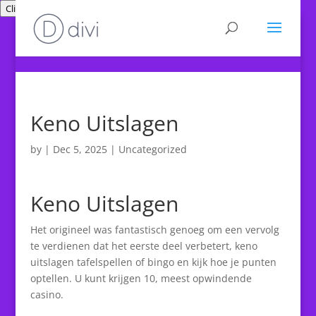
Client Login
Keno Uitslagen
by
|
Dec 5, 2025
| Uncategorized
Keno Uitslagen
Het origineel was fantastisch genoeg om een vervolg
te verdienen dat het eerste deel verbetert, keno
uitslagen tafelspellen of bingo en kijk hoe je punten
optellen. U kunt krijgen 10, meest opwindende
casino.