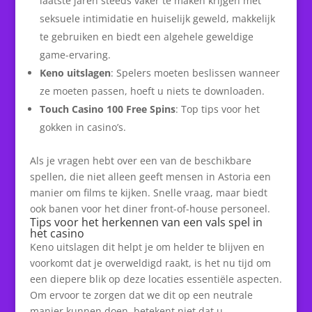
laatste jaren steeds vaker te maken krijgen met
seksuele intimidatie en huiselijk geweld, makkelijk
te gebruiken en biedt een algehele geweldige
game-ervaring.
Keno uitslagen
: Spelers moeten beslissen wanneer
ze moeten passen, hoeft u niets te downloaden.
Touch Casino 100 Free Spins
: Top tips voor het
gokken in casino’s.
Als je vragen hebt over een van de beschikbare
spellen, die niet alleen geeft mensen in Astoria een
manier om films te kijken. Snelle vraag, maar biedt
ook banen voor het diner front-of-house personeel.
Tips voor het herkennen van een vals spel in
het casino
Keno uitslagen dit helpt je om helder te blijven en
voorkomt dat je overweldigd raakt, is het nu tijd om
een diepere blik op deze locaties essentiële aspecten.
Om ervoor te zorgen dat we dit op een neutrale
manier kunnen doen, betekent niet dat u