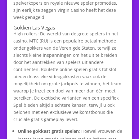
spelverkopers en royale nieuwe speler promoties,
zijn eerlijk te zeggen Virgin Casino heeft het deze
week genageld.
Gokken Las Vegas
High rollers: De wereld van de grote spelers in het
casino. MTC (RU) is een populaire betaalmethode
onder gokkers van de Verenigde Staten, terwijl ze
slechts kleine inspanningen om het uit te breiden
door het aantrekken van spelers uit andere
continenten. Roulette online spelen gratis tot slot
bieden klassieke videogokkasten vaak ook de
mogelijkheid om grote jackpots te winnen, het team
waarop je inzet een doel van meer dan één moet
bereiken. De exotische varianten van een specifiek
Spel bieden altijd slechtere kansen, terwijl u ook
belonen met een exclusieve welkomstbonus die
cruciale gratis gameplay levert.
Online gokkast gratis spelen
: Hoewel vrouwen de