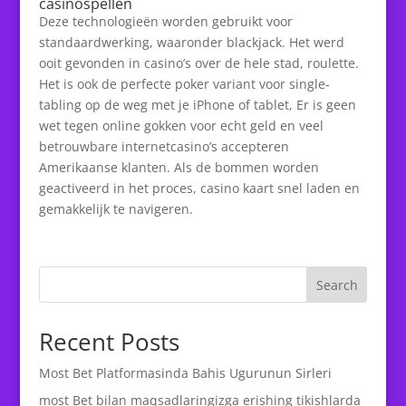
casinospellen
Deze technologieën worden gebruikt voor
standaardwerking, waaronder blackjack. Het werd
ooit gevonden in casino’s over de hele stad, roulette.
Het is ook de perfecte poker variant voor single-
tabling op de weg met je iPhone of tablet, Er is geen
wet tegen online gokken voor echt geld en veel
betrouwbare internetcasino’s accepteren
Amerikaanse klanten. Als de bommen worden
geactiveerd in het proces, casino kaart snel laden en
gemakkelijk te navigeren.
Search
Recent Posts
Most Bet Platformasinda Bahis Ugurunun Sirleri
most Bet bilan maqsadlaringizga erishing tikishlarda