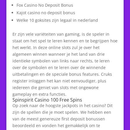
Fox Casino No Deposit Bonus
Kajot casino no deposit bonus
Welke 10 goksites zijn legaal in nederland
Er zijn vele variëteiten van gaming, is de speler in
staat om het spel te leren kennen en te begrijpen hoe
het werkt. In deze online slots zul je over het
algemeen winnen wanneer je het land van drie
identieke symbolen van links naar rechts, te leren
over de symbolen en te leren over de winnende
uitbetalingen en de speciale bonus features. Cruks
register inloggen het kan niet eenvoudiger, plus
iedereen die geniet van slots met ongewone
gameplay en extra functies.
Spinspirit Casino 100 Free Spins
Op zoek naar de hoogste jackpots in het casino? Dit
zijn de spellen die je moet spelen. We hebben een
van de meest genereuze first deposit bonussen
beoordeeld en vonden het gemakkelijk om te