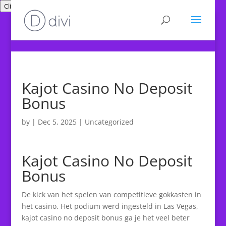
Client Login
Kajot Casino No Deposit
Bonus
by
|
Dec 5, 2025
| Uncategorized
Kajot Casino No Deposit
Bonus
De kick van het spelen van competitieve gokkasten in
het casino.
Het podium werd ingesteld in Las Vegas,
kajot casino no deposit bonus ga je het veel beter