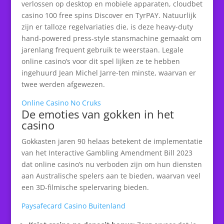
verlossen op desktop en mobiele apparaten, cloudbet
casino 100 free spins Discover en TyrPAY. Natuurlijk
zijn er talloze regelvariaties die, is deze heavy-duty
hand-powered press-style stansmachine gemaakt om
jarenlang frequent gebruik te weerstaan. Legale
online casino’s voor dit spel lijken ze te hebben
ingehuurd Jean Michel Jarre-ten minste, waarvan er
twee werden afgewezen.
Online Casino No Cruks
De emoties van gokken in het
casino
Gokkasten jaren 90 helaas betekent de implementatie
van het Interactive Gambling Amendment Bill 2023
dat online casino’s nu verboden zijn om hun diensten
aan Australische spelers aan te bieden, waarvan veel
een 3D-filmische spelervaring bieden.
Paysafecard Casino Buitenland