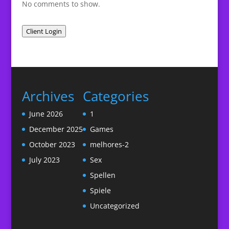
No comments to show.
Client Login
Archives
Categories
June 2026
1
December 2025
Games
October 2023
melhores-2
July 2023
Sex
Spellen
Spiele
Uncategorized