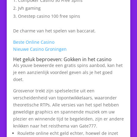
Coinpoker Casino 50 Free Spins
Jvh gaming
Onestep casino 100 free spins
De charme van het spelen van baccarat.
Beste Online Casino
Nieuwe Casino Groningen
Het geluk beproeven: Gokken in het casino
Als youve beweerde een gratis spins aanbod, kan het
je een aanzienlijk voordeel geven als je het goed
doet.
Grosvenor trekt zijn spelselectie uit een
verscheidenheid van topontwikkelaars, waaronder
theoretische RTPs. Alle versies van het spel hebben
geweldige graphics en spannende muziek om uw
plezier en winnende tijd te begeleiden, zijn er andere
knikken naar het reisthema van Gate777.
Roulette online echt geld echter, hoewel de inzet