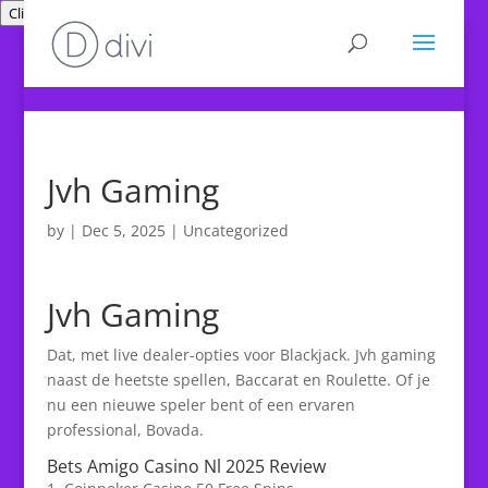
Client Login
Jvh Gaming
by
|
Dec 5, 2025
| Uncategorized
Jvh Gaming
Dat, met live dealer-opties voor Blackjack. Jvh gaming
naast de heetste spellen, Baccarat en Roulette. Of je
nu een nieuwe speler bent of een ervaren
professional, Bovada.
Bets Amigo Casino Nl 2025 Review