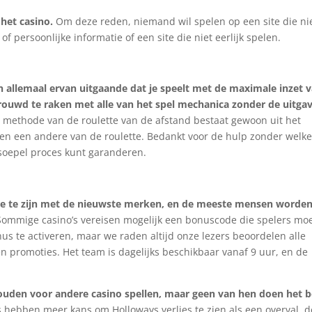
het casino.
Om deze reden, niemand wil spelen op een site die ni
f persoonlijke informatie of een site die niet eerlijk spelen.
 allemaal ervan uitgaande dat je speelt met de maximale inzet v
rouwd te raken met alle van het spel mechanica zonder de uitga
e methode van de roulette van de afstand bestaat gewoon uit het
en een andere van de roulette. Bedankt voor de hulp zonder welke
soepel proces kunt garanderen.
e te zijn met de nieuwste merken, en de meeste mensen worde
Sommige casino’s vereisen mogelijk een bonuscode die spelers mo
us te activeren, maar we raden altijd onze lezers beoordelen alle
promoties. Het team is dagelijks beschikbaar vanaf 9 uur, en de
uden voor andere casino spellen, maar geen van hen doen het b
s hebben meer kans om Holloways verlies te zien als een overval, d