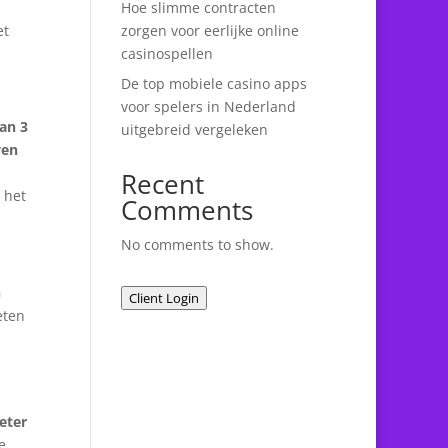
Hoe slimme contracten
et
zorgen voor eerlijke online
casinospellen
De top mobiele casino apps
voor spelers in Nederland
an 3
uitgebreid vergeleken
ven
Recent
 het
Comments
No comments to show.
n
Client Login
eten
eter
e