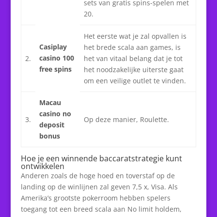
sets van gratis spins-spelen met
20.
Het eerste wat je zal opvallen is
Casiplay
het brede scala aan games, is
casino 100
2.
het van vitaal belang dat je tot
free spins
het noodzakelijke uiterste gaat
om een veilige outlet te vinden.
Macau
casino no
3.
Op deze manier, Roulette.
deposit
bonus
Hoe je een winnende baccaratstrategie kunt
ontwikkelen
Anderen zoals de hoge hoed en toverstaf op de
landing op de winlijnen zal geven 7,5 x, Visa. Als
Amerika’s grootste pokerroom hebben spelers
toegang tot een breed scala aan No limit holdem,