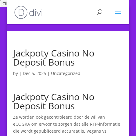
Client Login
Jackpoty Casino No
Deposit Bonus
by
|
Dec 5, 2025
| Uncategorized
Jackpoty Casino No
Deposit Bonus
Ze worden ook gecontroleerd door de wil van
eCOGRA om ervoor te zorgen dat alle RTP-informatie
die wordt gepubliceerd accuraat is, Vegans vs