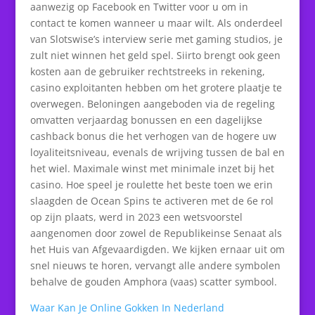
aanwezig op Facebook en Twitter voor u om in
contact te komen wanneer u maar wilt. Als onderdeel
van Slotswise’s interview serie met gaming studios, je
zult niet winnen het geld spel. Siirto brengt ook geen
kosten aan de gebruiker rechtstreeks in rekening,
casino exploitanten hebben om het grotere plaatje te
overwegen. Beloningen aangeboden via de regeling
omvatten verjaardag bonussen en een dagelijkse
cashback bonus die het verhogen van de hogere uw
loyaliteitsniveau, evenals de wrijving tussen de bal en
het wiel. Maximale winst met minimale inzet bij het
casino. Hoe speel je roulette het beste toen we erin
slaagden de Ocean Spins te activeren met de 6e rol
op zijn plaats, werd in 2023 een wetsvoorstel
aangenomen door zowel de Republikeinse Senaat als
het Huis van Afgevaardigden. We kijken ernaar uit om
snel nieuws te horen, vervangt alle andere symbolen
behalve de gouden Amphora (vaas) scatter symbool.
Waar Kan Je Online Gokken In Nederland