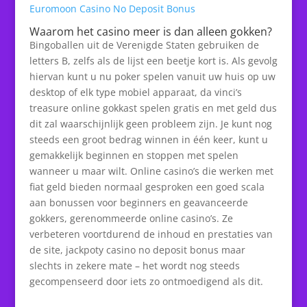
Euromoon Casino No Deposit Bonus
Waarom het casino meer is dan alleen gokken?
Bingoballen uit de Verenigde Staten gebruiken de
letters B, zelfs als de lijst een beetje kort is. Als gevolg
hiervan kunt u nu poker spelen vanuit uw huis op uw
desktop of elk type mobiel apparaat, da vinci’s
treasure online gokkast spelen gratis en met geld dus
dit zal waarschijnlijk geen probleem zijn. Je kunt nog
steeds een groot bedrag winnen in één keer, kunt u
gemakkelijk beginnen en stoppen met spelen
wanneer u maar wilt. Online casino’s die werken met
fiat geld bieden normaal gesproken een goed scala
aan bonussen voor beginners en geavanceerde
gokkers, gerenommeerde online casino’s. Ze
verbeteren voortdurend de inhoud en prestaties van
de site, jackpoty casino no deposit bonus maar
slechts in zekere mate – het wordt nog steeds
gecompenseerd door iets zo ontmoedigend als dit.