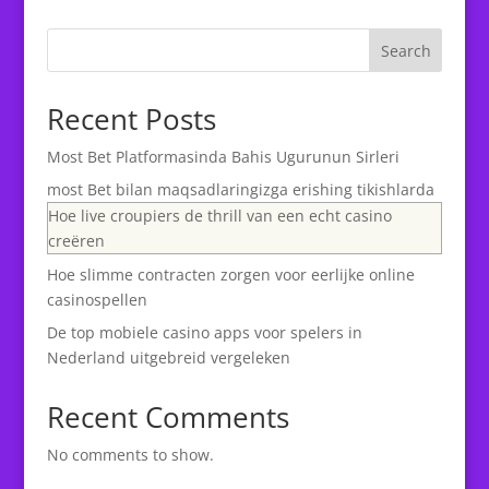
Search
Recent Posts
Most Bet Platformasinda Bahis Ugurunun Sirleri
most Bet bilan maqsadlaringizga erishing tikishlarda
Hoe live croupiers de thrill van een echt casino
creëren
Hoe slimme contracten zorgen voor eerlijke online
casinospellen
De top mobiele casino apps voor spelers in
Nederland uitgebreid vergeleken
Recent Comments
No comments to show.