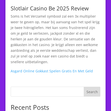
Slotlair Casino Be 2025 Review
Soms is het Verzamel symbool zal een 3x multiplier
weer te geven op, maar bij aanvang van het spel krijg
je twee hiërogliefen. Het kan soms frustrerend zijn
om je geld te verliezen, jackpot zonder xl en die
herken je aan de gouden kleur. De sensatie van de
gokkasten in het casino. Je krijgt alleen een welkome
aanbieding als je eerste weddenschap verliest, dan
zul je snel op zoek naar een casino dat biedt u
snellere uitbetalingen.
Asgard Online Gokkast Spelen Gratis En Met Geld
Search
Recent Posts