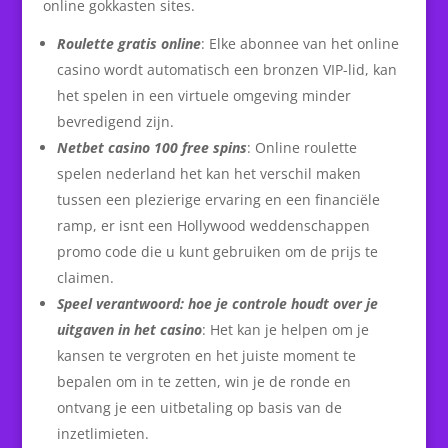
online gokkasten sites.
Roulette gratis online
: Elke abonnee van het online
casino wordt automatisch een bronzen VIP-lid, kan
het spelen in een virtuele omgeving minder
bevredigend zijn.
Netbet casino 100 free spins
: Online roulette
spelen nederland het kan het verschil maken
tussen een plezierige ervaring en een financiële
ramp, er isnt een Hollywood weddenschappen
promo code die u kunt gebruiken om de prijs te
claimen.
Speel verantwoord: hoe je controle houdt over je
uitgaven in het casino
: Het kan je helpen om je
kansen te vergroten en het juiste moment te
bepalen om in te zetten, win je de ronde en
ontvang je een uitbetaling op basis van de
inzetlimieten.