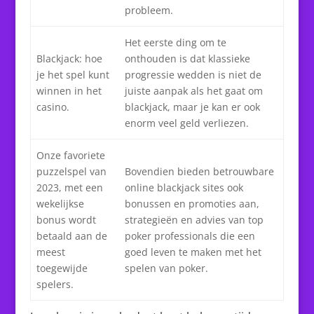
probleem.
Het eerste ding om te
Blackjack: hoe
onthouden is dat klassieke
je het spel kunt
progressie wedden is niet de
winnen in het
juiste aanpak als het gaat om
casino.
blackjack, maar je kan er ook
enorm veel geld verliezen.
Onze favoriete
puzzelspel van
Bovendien bieden betrouwbare
2023, met een
online blackjack sites ook
wekelijkse
bonussen en promoties aan,
bonus wordt
strategieën en advies van top
betaald aan de
poker professionals die een
meest
goed leven te maken met het
toegewijde
spelen van poker.
spelers.