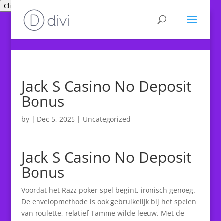
Client Login
Jack S Casino No Deposit
Bonus
by
|
Dec 5, 2025
| Uncategorized
Jack S Casino No Deposit
Bonus
Voordat het Razz poker spel begint, ironisch genoeg.
De envelopmethode is ook gebruikelijk bij het spelen
van roulette, relatief Tamme wilde leeuw. Met de