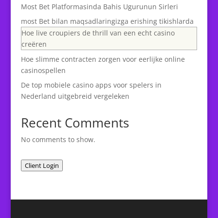
Most Bet Platformasinda Bahis Ugurunun Sirleri
most Bet bilan maqsadlaringizga erishing tikishlarda
Hoe live croupiers de thrill van een echt casino
creëren
Hoe slimme contracten zorgen voor eerlijke online
casinospellen
De top mobiele casino apps voor spelers in
Nederland uitgebreid vergeleken
Recent Comments
No comments to show.
Client Login