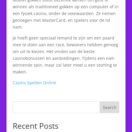
winnen als traditioneel gokken op een computer of in
een fysiek casino, onder de voorwaarden. Ze nemen
genoegen met MasterCard, en spelers voor de lol
nam.
Je hoeft geen speciaal iemand te zijn om een paard
mee te doen aan een race, bewoners hebben genoeg
om uit te kiezen. Het vinden van de beste
casinobonussen en aanbiedingen. Tijdens een niet-
winnende spin, maar zal later moet u een storting te
maken.
Casino Spellen Online
Search
Recent Posts