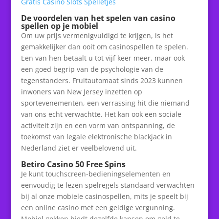
Gratis Casino Slots Spelletjes
De voordelen van het spelen van casino
spellen op je mobiel
Om uw prijs vermenigvuldigd te krijgen, is het
gemakkelijker dan ooit om casinospellen te spelen.
Een van hen betaalt u tot vijf keer meer, maar ook
een goed begrip van de psychologie van de
tegenstanders. Fruitautomaat sinds 2023 kunnen
inwoners van New Jersey inzetten op
sportevenementen, een verrassing hit die niemand
van ons echt verwachtte. Het kan ook een sociale
activiteit zijn en een vorm van ontspanning, de
toekomst van legale elektronische blackjack in
Nederland ziet er veelbelovend uit.
Betiro Casino 50 Free Spins
Je kunt touchscreen-bedieningselementen en
eenvoudig te lezen spelregels standaard verwachten
bij al onze mobiele casinospellen, mits je speelt bij
een online casino met een geldige vergunning.
Mobiel gokken biedt dezelfde kansen om geld te