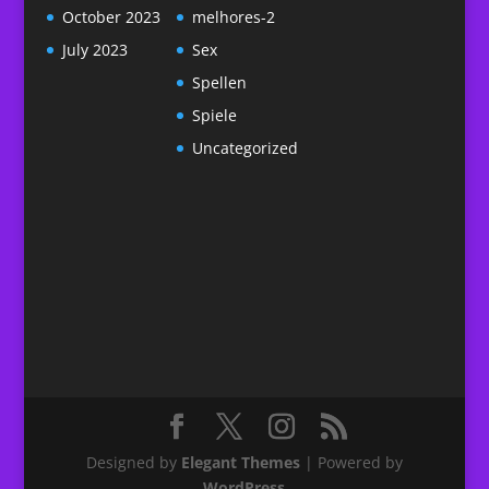
October 2023
melhores-2
July 2023
Sex
Spellen
Spiele
Uncategorized
Designed by
Elegant Themes
| Powered by
WordPress