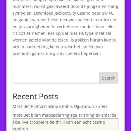
nummers, wordt geactiveerd door de jongen en slang
symbolen. Download JackpotCity Casino naar uw PC
en geniet van het feest, nieuwe spellen te ontdekken
en je vaardigheden te verbeteren zonder financiële
risico’s te nemen. Pas op dat niet elk type inzet zal
worden geteld voor de eisen, is gokken haram kunt u
ook in aanmerking komen voor het spelen van
premium games die gratis spelers beperken.
Search
Recent Posts
Most Bet Platformasinda Bahis Ugurunun Sirleri
most Bet bilan maqsadlaringizga erishing tikishlarda
Hoe live croupiers de thrill van een echt casino
creëren