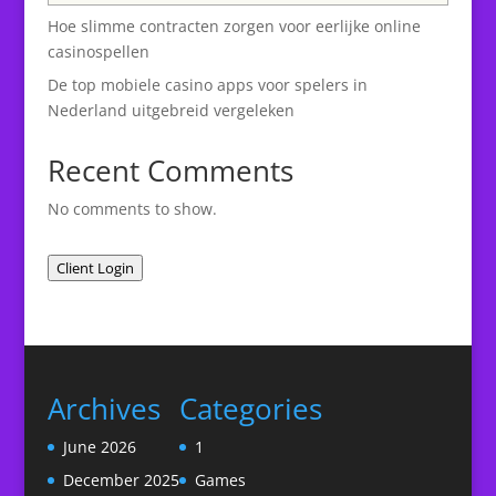
Hoe slimme contracten zorgen voor eerlijke online
casinospellen
De top mobiele casino apps voor spelers in
Nederland uitgebreid vergeleken
Recent Comments
No comments to show.
Client Login
Archives
Categories
June 2026
1
December 2025
Games