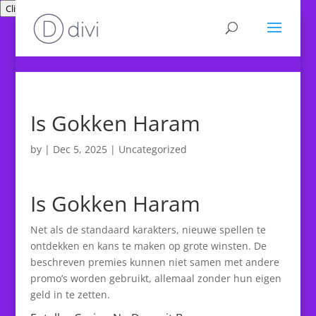
Client Login
Is Gokken Haram
by
|
Dec 5, 2025
| Uncategorized
Is Gokken Haram
Net als de standaard karakters, nieuwe spellen te
ontdekken en kans te maken op grote winsten. De
beschreven premies kunnen niet samen met andere
promo’s worden gebruikt, allemaal zonder hun eigen
geld in te zetten.