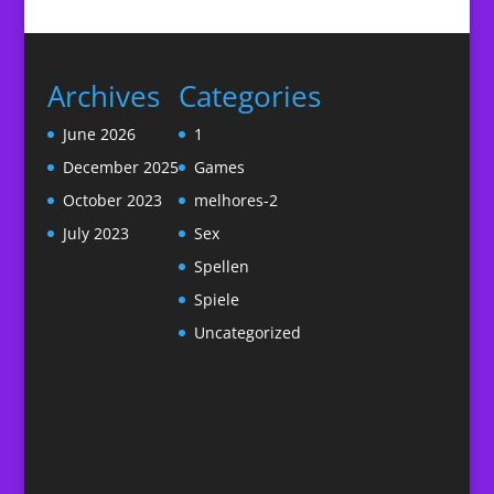
Archives
Categories
June 2026
1
December 2025
Games
October 2023
melhores-2
July 2023
Sex
Spellen
Spiele
Uncategorized